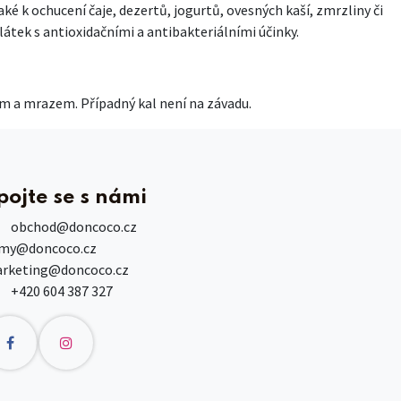
é k ochucení čaje, dezertů, jogurtů, ovesných kaší, zmrzliny či
átek s antioxidačními a antibakteriálními účinky.
em a mrazem. Případný kal není na závadu.
pojte se s námi
obchod
@doncoco.cz
rmy@doncoco.cz
rketing@doncoco.cz
+420 604 387 327