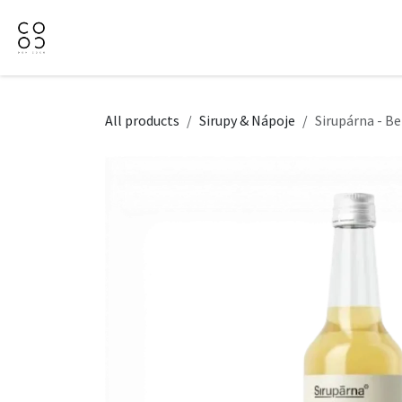
Přejít na obsah
Domů
Naše nabídka
Firemní dárky
O Nás
All products
Sirupy & Nápoje
Sirupárna - Be