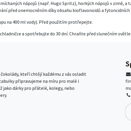
míchaných nápojů (např. Hugo Spritz), horkých nápojů v zimě, a tak
hrání před onemocněním díky obsahu bioflavonoidů a fytoncidních l
upu na 400 ml vody). Před použitím protřepejte.
v chladničce a spotřebujte do 30 dní. Chraňte před slunečním světl
S
okolády, kteří chtějí každému z vás osladit
 tabulky připravujeme na míru pro malé i
fi
už jako dárky pro přátelé, kolegy, nebo
ma
ery.