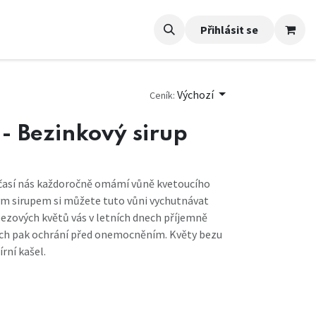
Přihlásit se
Výchozí
Ceník:
- Bezinkový sirup
časí nás každoročně omámí vůně kvetoucího
ým sirupem si můžete tuto vůni vychutnávat
ezových květů vás v letních dnech příjemně
ších pak ochrání před onemocněním. Květy bezu
írní kašel.