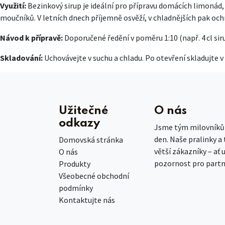
Využití:
Bezinkový sirup je ideální pro přípravu domácích limonád, 
moučníků. V letních dnech příjemně osvěží, v chladnějších pak oc
Návod k přípravě:
Doporučené ředění v poměru 1:10 (např. 4 cl sir
Skladování:
Uchovávejte v suchu a chladu. Po otevření skladujte 
Užitečné
O nás
odkazy
Jsme tým milovníků č
den. Naše pralinky a
Domovská stránka
větší zákazníky – ať 
O nás
pozornost pro partn
Produkty
Všeobecné obchodní
podmínky
Kontaktujte nás