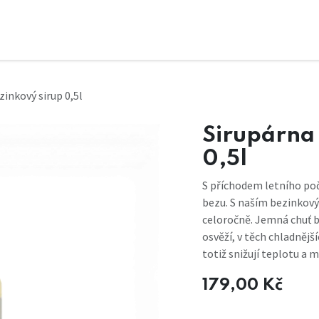
zinkový sirup 0,5l
Sirupárna 
0,5l
S příchodem letního po
bezu. S naším bezinkov
celoročně. Jemná chuť b
osvěží, v těch chladněj
totiž snižují teplotu a m
179,00
Kč