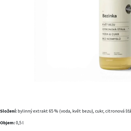
Složení:
bylinný extrakt 65 % (voda, květ bezu), cukr, citronová šť
Objem:
0,5 l