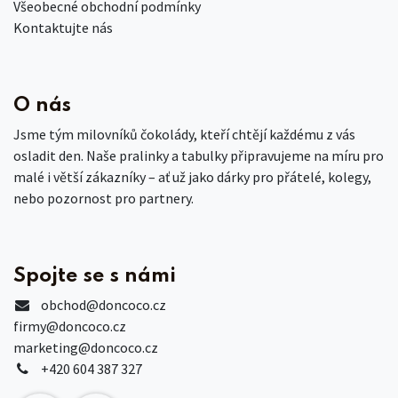
Všeobecné obchodní podmínky
Kontaktujte nás
O nás
Jsme tým milovníků čokolády, kteří chtějí každému z vás
osladit den. Naše pralinky a tabulky připravujeme na míru pro
malé i větší zákazníky – ať už jako dárky pro přátelé, kolegy,
nebo pozornost pro partnery.
Spojte se s námi
obchod
@doncoco.cz
firmy@doncoco.cz
marketing@doncoco.cz
+420 604 387 327