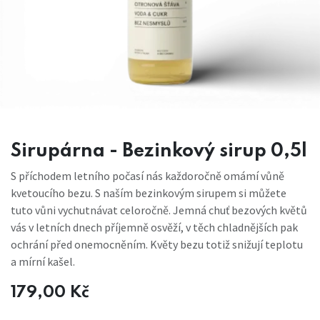
Sirupárna - Bezinkový sirup 0,5l
S příchodem letního počasí nás každoročně omámí vůně
kvetoucího bezu. S naším bezinkovým sirupem si můžete
tuto vůni vychutnávat celoročně. Jemná chuť bezových květů
vás v letních dnech příjemně osvěží, v těch chladnějších pak
ochrání před onemocněním. Květy bezu totiž snižují teplotu
a mírní kašel.
179,00
Kč