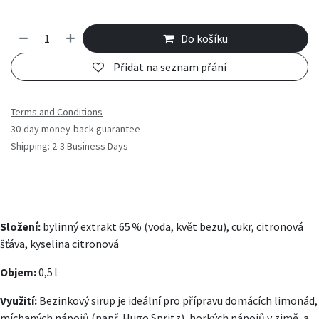
Do košíku
Přidat na seznam přání
Terms and Conditions
30-day money-back guarantee
Shipping: 2-3 Business Days
Složení:
bylinný extrakt 65 % (voda, květ bezu), cukr, citronová
šťáva, kyselina citronová
Objem:
0,5 l
Využití:
Bezinkový sirup je ideální pro přípravu domácích limonád,
míchaných nápojů (např. Hugo Spritz), horkých nápojů v zimě, a