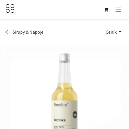
Přejít na obsah
Sirupy & Nápoje
Ceník