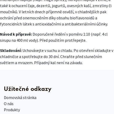
také k ochucení čaje, dezertů, jogurtů, ovesných kaší, zmrzliny či
moučníků. V letních dnech příjemně osvěží, v chladnějších pak
ochrání před onemocněním díky obsahu bioflavonoidů a
fytoncidních látek s antioxidačními a antibakteriálními účinky.
Návod k přípravě:
Doporučené ředění v poměru 1:10 (např. 4 cl
sirupu na 400 ml vody). Před použitím protřepejte.
Skladování:
Uchovávejte v suchu a chladu. Po otevření skladujte v
chladničce a spotřebujte do 30 dní. Chraňte před slunečním
světlem a mrazem. Případný kal není na závadu.
Užitečné odkazy
Domovská stránka
O nás
Produkty