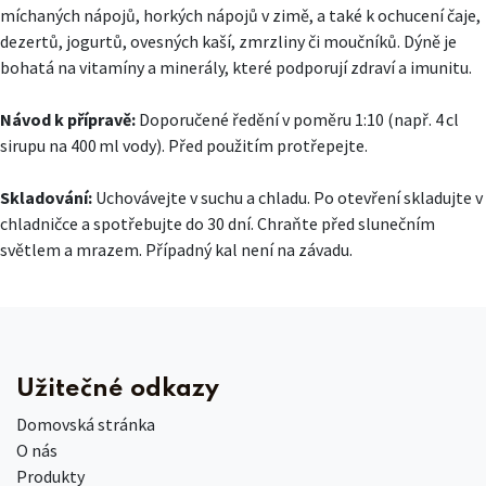
míchaných nápojů, horkých nápojů v zimě, a také k ochucení čaje,
dezertů, jogurtů, ovesných kaší, zmrzliny či moučníků. Dýně je
bohatá na vitamíny a minerály, které podporují zdraví a imunitu.
Návod k přípravě:
Doporučené ředění v poměru 1:10 (např. 4 cl
sirupu na 400 ml vody). Před použitím protřepejte.
Skladování:
Uchovávejte v suchu a chladu. Po otevření skladujte v
chladničce a spotřebujte do 30 dní. Chraňte před slunečním
světlem a mrazem. Případný kal není na závadu.
Užitečné odkazy
Domovská stránka
O nás
Produkty