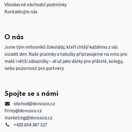
Všeobecné obchodní podmínky
Kontaktujte nás
O nás
Jsme tým milovníků čokolády, kteří chtějí každému z vás
osladit den. Naše pralinky a tabulky připravujeme na míru pro
malé i větší zákazníky – ať už jako dárky pro přátelé, kolegy,
nebo pozornost pro partnery.
Spojte se s námi
obchod
@doncoco.cz
firmy@doncoco.cz
marketing@doncoco.cz
+420 604 387 327