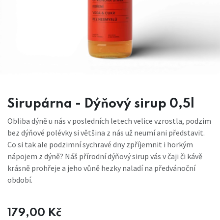
Sirupárna - Dýňový sirup 0,5l
Obliba dýně u nás v posledních letech velice vzrostla, podzim
bez dýňové polévky si většina z nás už neumí ani představit.
Co si tak ale podzimní sychravé dny zpříjemnit i horkým
nápojem z dýně? Náš přírodní dýňový sirup vás v čaji či kávě
krásně prohřeje a jeho vůně hezky naladí na předvánoční
období.
179,00
Kč