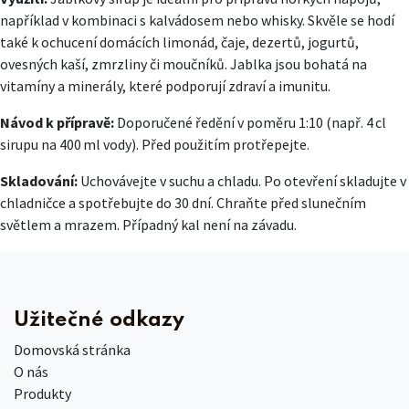
například v kombinaci s kalvádosem nebo whisky. Skvěle se hodí
také k ochucení domácích limonád, čaje, dezertů, jogurtů,
ovesných kaší, zmrzliny či moučníků. Jablka jsou bohatá na
vitamíny a minerály, které podporují zdraví a imunitu.
Návod k přípravě:
Doporučené ředění v poměru 1:10 (např. 4 cl
sirupu na 400 ml vody). Před použitím protřepejte.
Skladování:
Uchovávejte v suchu a chladu. Po otevření skladujte v
chladničce a spotřebujte do 30 dní. Chraňte před slunečním
světlem a mrazem. Případný kal není na závadu.
Užitečné odkazy
Domovská stránka
O nás
Produkty