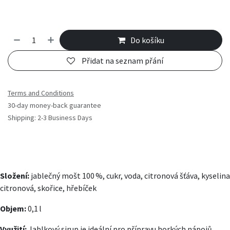
Do košíku
Přidat na seznam přání
Terms and Conditions
30-day money-back guarantee
Shipping: 2-3 Business Days
Složení:
jablečný mošt 100 %, cukr, voda, citronová šťáva, kyselina
citronová, skořice, hřebíček
Objem:
0,1 l
Využití:
Jablkový sirup je ideální pro přípravu horkých nápojů,