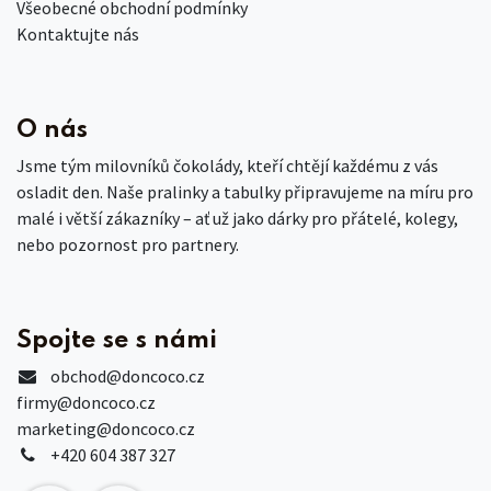
Všeobecné obchodní podmínky
Kontaktujte nás
O nás
Jsme tým milovníků čokolády, kteří chtějí každému z vás
osladit den. Naše pralinky a tabulky připravujeme na míru pro
malé i větší zákazníky – ať už jako dárky pro přátelé, kolegy,
nebo pozornost pro partnery.
Spojte se s námi
obchod
@doncoco.cz
firmy@doncoco.cz
marketing@doncoco.cz
+420 604 387 327