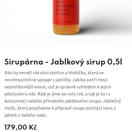
Sirupárna - Jablkový sirup 0,5l
Kdo by neměl rád vůni skořice a hřebíčku, která se
neodmyslitelně spojuje s jablíčky. Jablka patří mezi
nejoblíbenější ovoce, což je správně vzhledem k jejich
pěstování u nás. Rádi je jíme po celý rok, a tak je to i s
konzumací našeho přírodního jablkového sirupu. Jablečný
mošt, který používáme k přípravě sirupu pochází navíc z
jablek z našeho sadu.
179,00
Kč