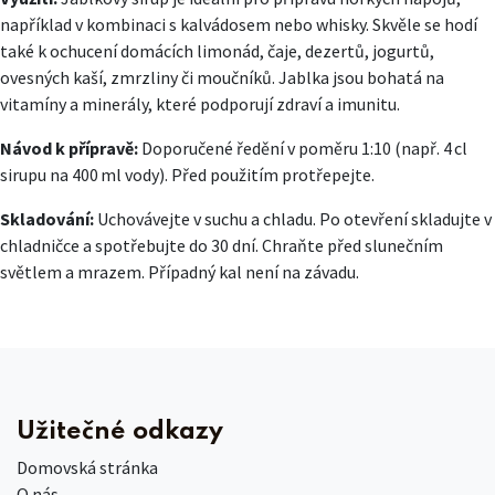
například v kombinaci s kalvádosem nebo whisky. Skvěle se hodí
také k ochucení domácích limonád, čaje, dezertů, jogurtů,
ovesných kaší, zmrzliny či moučníků. Jablka jsou bohatá na
vitamíny a minerály, které podporují zdraví a imunitu.
Návod k přípravě:
Doporučené ředění v poměru 1:10 (např. 4 cl
sirupu na 400 ml vody). Před použitím protřepejte.
Skladování:
Uchovávejte v suchu a chladu. Po otevření skladujte v
chladničce a spotřebujte do 30 dní. Chraňte před slunečním
světlem a mrazem. Případný kal není na závadu.
Užitečné odkazy
Domovská stránka
O nás