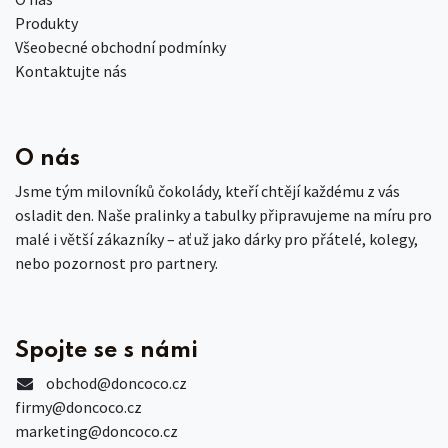
Produkty
Všeobecné obchodní podmínky
Kontaktujte nás
O nás
Jsme tým milovníků čokolády, kteří chtějí každému z vás
osladit den. Naše pralinky a tabulky připravujeme na míru pro
malé i větší zákazníky – ať už jako dárky pro přátelé, kolegy,
nebo pozornost pro partnery.
Spojte se s námi
obchod
@doncoco.cz
firmy@doncoco.cz
marketing@doncoco.cz