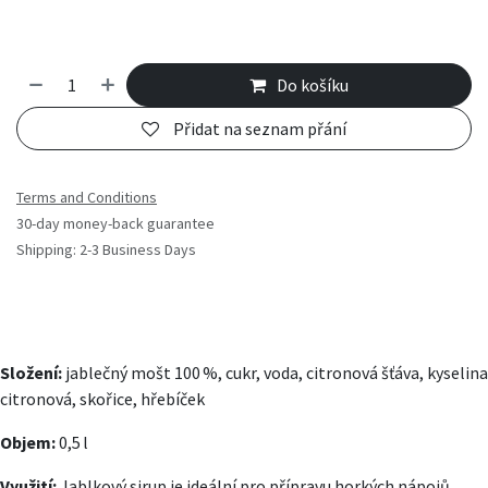
Do košíku
Přidat na seznam přání
Terms and Conditions
30-day money-back guarantee
Shipping: 2-3 Business Days
Složení:
jablečný mošt 100 %, cukr, voda, citronová šťáva, kyselina
citronová, skořice, hřebíček
Objem:
0,5 l
Využití:
Jablkový sirup je ideální pro přípravu horkých nápojů,