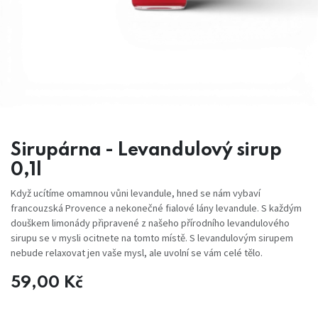
Sirupárna - Levandulový sirup
0,1l
Když ucítíme omamnou vůni levandule, hned se nám vybaví
francouzská Provence a nekonečné fialové lány levandule. S každým
douškem limonády připravené z našeho přírodního levandulového
sirupu se v mysli ocitnete na tomto místě. S levandulovým sirupem
nebude relaxovat jen vaše mysl, ale uvolní se vám celé tělo.
59,00
Kč