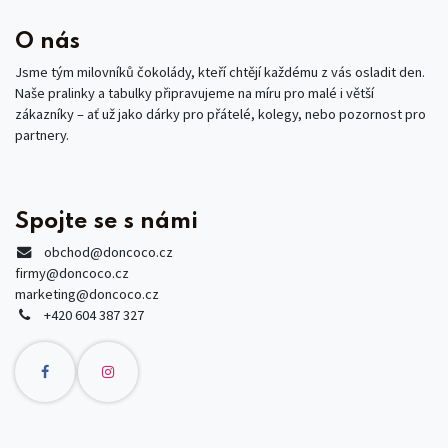
O nás
Jsme tým milovníků čokolády, kteří chtějí každému z vás osladit den.
Naše pralinky a tabulky připravujeme na míru pro malé i větší
zákazníky – ať už jako dárky pro přátelé, kolegy, nebo pozornost pro
partnery.
Spojte se s námi
obchod
@doncoco.cz
firmy@doncoco.cz
marketing@doncoco.cz
+420 604 387 327