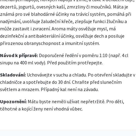
dezertů, jogurtů, ovesných kaší, zmrzliny či moučníků. Máta je
známá pro své blahodárné účinky na trávicí systém, pomáhá při
nadýmání, uvolňuje žaludeční křeče, zlepšuje funkci žlučníku a
může zastavit i zvracení. Aroma máty osvěžuje mysl, má
dezinfekční a antibakteriální účinky, osvěžuje dech a posiluje
přirozenou obranyschopnost a imunitní systém.
Návod k přípravě:
Doporučené ředění v poměru 1:10 (např. 4 cl
sirupu na 400 ml vody). Před použitím protřepejte.
Skladování:
Uchovávejte v suchu a chladu. Po otevření skladujte v
chladničce a spotřebujte do 30 dní. Chraňte před slunečním
světlem a mrazem. Případný kal není na závadu.
Upozornění:
Mátu byste neměli užívat nepřetržitě. Pro děti,
těhotné a kojící ženy není vhodná vůbec.