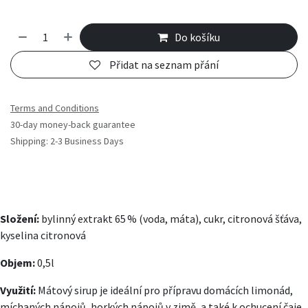
Do košíku
Přidat na seznam přání
Terms and Conditions
30-day money-back guarantee
Shipping: 2-3 Business Days
Složení:
bylinný extrakt 65 % (voda, máta), cukr, citronová šťáva,
kyselina citronová
Objem:
0,5l
Využití:
Mátový sirup je ideální pro přípravu domácích limonád,
míchaných nápojů, horkých nápojů v zimě, a také k ochucení čaje,