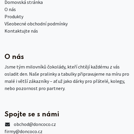
Domovská stránka
O nás
Produkty
Všeobecné obchodní podmínky
Kontaktujte nás
O nás
Jsme tým milovníků čokolády, kteří chtějí každému z vás
osladit den. Naše pralinky a tabulky připravujeme na míru pro
malé i větší zákazníky – ať už jako dárky pro přátelé, kolegy,
nebo pozornost pro partnery.
Spojte se s námi
obchod
@doncoco.cz
firmy@doncoco.cz