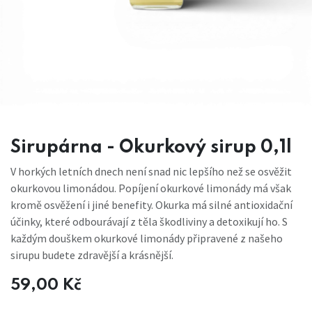
Sirupárna - Okurkový sirup 0,1l
V horkých letních dnech není snad nic lepšího než se osvěžit
okurkovou limonádou. Popíjení okurkové limonády má však
kromě osvěžení i jiné benefity. Okurka má silné antioxidační
účinky, které odbourávají z těla škodliviny a detoxikují ho. S
každým douškem okurkové limonády připravené z našeho
sirupu budete zdravější a krásnější.
59,00
Kč