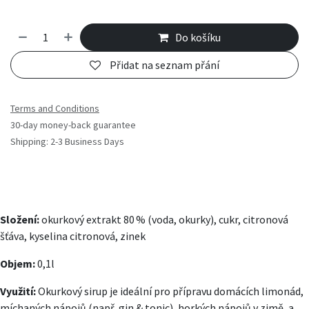
Do košíku
Přidat na seznam přání
Terms and Conditions
30-day money-back guarantee
Shipping: 2-3 Business Days
Složení:
okurkový extrakt 80 % (voda, okurky), cukr, citronová
šťáva, kyselina citronová, zinek
Objem:
0,1l
Využití:
Okurkový sirup je ideální pro přípravu domácích limonád,
míchaných nápojů (např. gin & tonic), horkých nápojů v zimě, a