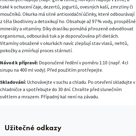
také k ochucení čaje, dezertů, jogurtů, ovesných kaší, zmrzliny či
moučníků. Okurka má silné antioxidační účinky, které odbourávají
z těla škodliviny a detoxikují ho. Obsahuje až 97 % vody, prospěšné
minerály a vitamíny. Díky draslíku pomáhá přirozeně odvodňovat
organismus, odbourává tuk a je doporučována při dietách.
Vitamíny obsažené v okurkách navíc zlepšují stav vlasů, nehtů,
pokožky a zmírňují proces stárnutí.
Návod k přípravě:
Doporučené ředění v poměru 1:10 (např. 4 cl
sirupu na 400 ml vody). Před použitím protřepejte.
Skladování:
Uchovávejte v suchu a chladu. Po otevření skladujte v
chladničce a spotřebujte do 30 dní. Chraňte před slunečním
světlem a mrazem. Případný kal není na závadu.
Užitečné odkazy