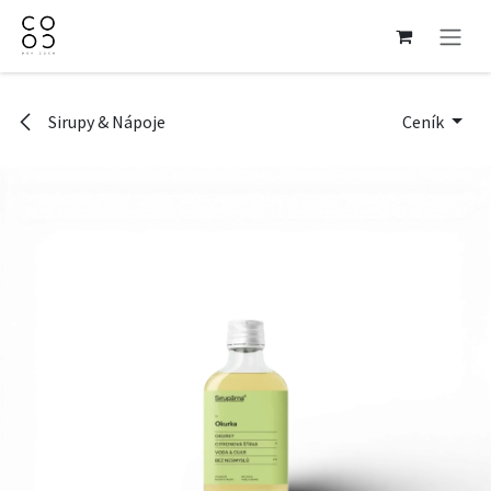
Přejít na obsah
Sirupy & Nápoje
Ceník