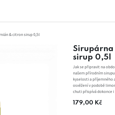
mián & citron sirup 0,5l
Sirupárna 
sirup 0,5l
Jak se připravit na obdo
našem přírodním sirupu 
kyselosti a příjemného 
osvěžení v podobě limon
chuti přispívá dokonce i
179,00
Kč