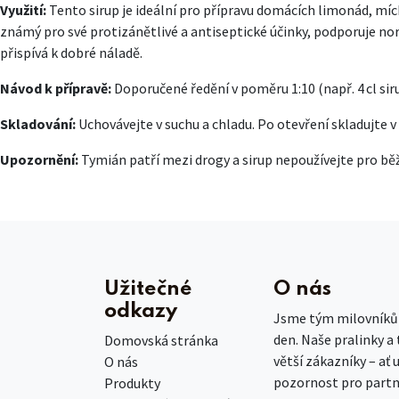
Využití:
Tento sirup je ideální pro přípravu domácích limonád, míc
známý pro své protizánětlivé a antiseptické účinky, podporuje no
přispívá k dobré náladě.
Návod k přípravě:
Doporučené ředění v poměru 1:10 (např. 4 cl sir
Skladování:
Uchovávejte v suchu a chladu. Po otevření skladujte 
Upozornění:
Tymián patří mezi drogy a sirup nepoužívejte pro běž
Užitečné
O nás
odkazy
Jsme tým milovníků č
den. Naše pralinky a
Domovská stránka
větší zákazníky – ať 
O nás
pozornost pro partn
Produkty