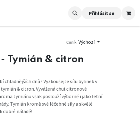
Přihlásit se
Výchozí
Ceník:
- Tymián & citron
bí chladnějších dnů? Vyzkoušejte sílu bylinek v
tymián & citron. Vyvážená chuť citronové
aroma tymiánu však poslouží výborně i jako letní
ády. Tymián kromě své léčebné síly a skvělé
 k dobré náladě!