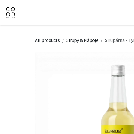
Přejít na obsah
Domů
Naše nabídka
Firemní dárky
O Nás
All products
Sirupy & Nápoje
Sirupárna - Ty