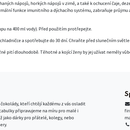
haných nápojů, horkých nápojů v zimě, a také k ochucení čaje, deze
rmální funkce imunitního a dýchacího systému, zabraňuje průjmu a
upu na 400 ml vody). Před použitím protřepejte.
v chladničce a spotřebujte do 30 dní. Chraňte před slunečním světl
né pití dlouhodobě. Těhotné a kojící ženy by jej užívat neměly vůb
S
okolády, kteří chtějí každému z vás osladit
 tabulky připravujeme na míru pro malé i
fi
už jako dárky pro přátelé, kolegy, nebo
ma
ery.