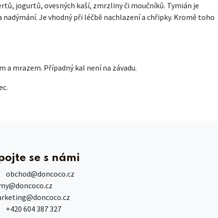
rtů, jogurtů, ovesných kaší, zmrzliny či moučníků. Tymián je
 nadýmání. Je vhodný při léčbě nachlazení a chřipky. Kromě toho
em a mrazem. Případný kal není na závadu.
ec.
pojte se s námi
obchod
@doncoco.cz
rmy@doncoco.cz
rketing@doncoco.cz
+420 604 387 327