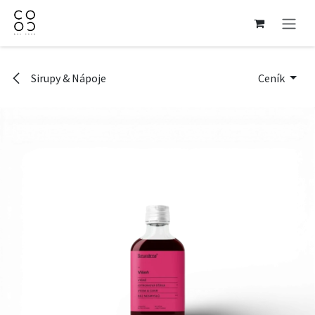
Přejít na obsah
Sirupy & Nápoje
Ceník