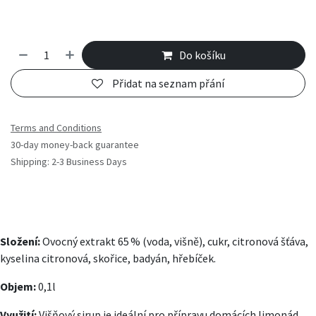
Do košíku
Přidat na seznam přání
Terms and Conditions
30-day money-back guarantee
Shipping: 2-3 Business Days
Složení:
Ovocný extrakt 65 % (voda, višně), cukr, citronová šťáva,
kyselina citronová, skořice, badyán, hřebíček.
Objem:
0,1l
Využití:
Višňový sirup je ideální pro přípravu domácích limonád,