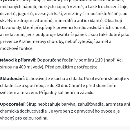
míchaných nápojů, horkých nápojů v zimě, a také k ochucení čaje,
dezertů, jogurtů, ovesných kaší, zmrzliny či moučníků. Višně jsou
skvělým zdrojem vitamínů, minerálů a antioxidantů. Obsahují
flavonoidy, které přispívají k prevenci kardiovaskulárních chorob,
a melatonin, jenž podporuje kvalitní spánek. Jsou také dobré jako
prevence Alzheimerovy choroby, neboť vylepšují paměť a
mozkové funkce.
Návod k přípravě:
Doporučené ředění v poměru 1:10 (např. 4 cl
sirupu na 400 ml vody). Před použitím protřepejte.
Skladování:
Uchovávejte v suchu a chladu. Po otevření skladujte v
chladničce a spotřebujte do 30 dní. Chraňte před slunečním
světlem a mrazem. Případný kal není na závadu.
Upozornění:
Sirup neobsahuje barviva, zahušťovadla, aromata ani
chemická dochucovadla. Je vyroben z opravdového ovoce a je
vhodný pro celou rodinu.