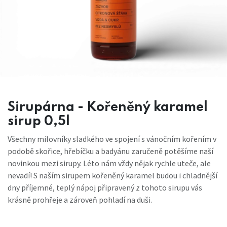
Sirupárna - Kořeněný karamel
sirup 0,5l
Všechny milovníky sladkého ve spojení s vánočním kořením v
podobě skořice, hřebíčku a badyánu zaručeně potěšíme naší
novinkou mezi sirupy. Léto nám vždy nějak rychle uteče, ale
nevadí! S naším sirupem kořeněný karamel budou i chladnější
dny příjemné, teplý nápoj připravený z tohoto sirupu vás
krásně prohřeje a zároveň pohladí na duši.