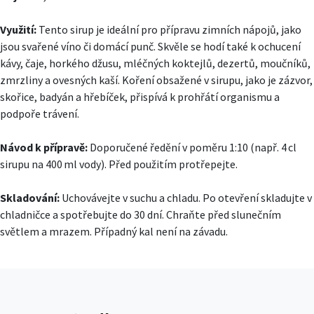
Využití:
Tento sirup je ideální pro přípravu zimních nápojů, jako
jsou svařené víno či domácí punč. Skvěle se hodí také k ochucení
kávy, čaje, horkého džusu, mléčných koktejlů, dezertů, moučníků,
zmrzliny a ovesných kaší. Koření obsažené v sirupu, jako je zázvor,
skořice, badyán a hřebíček, přispívá k prohřátí organismu a
podpoře trávení.
Návod k přípravě:
Doporučené ředění v poměru 1:10 (např. 4 cl
sirupu na 400 ml vody). Před použitím protřepejte.
Skladování:
Uchovávejte v suchu a chladu. Po otevření skladujte v
chladničce a spotřebujte do 30 dní. Chraňte před slunečním
světlem a mrazem. Případný kal není na závadu.