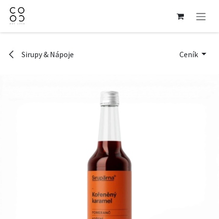
Přejít na obsah
Sirupy & Nápoje
Ceník