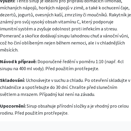
Využití:
Tento sirup je ideální pro přípravu domácích limonád,
míchaných nápojů, horkých nápojů v zimě, a také k ochucení čaje,
dezertů, jogurtů, ovesných kaší, zmrzliny či moučníků. Rakytník je
známý pro svůj vysoký obsah vitamínu C, který podporuje
imunitní systém a zvyšuje odolnost proti infekcím a stresu.
Pomeranč a skořice dodávají sirupu lahodnou chuť a vánoční vůni,
což ho činí oblíbeným nejen během nemoci, ale i v chladnějších
měsících.
Návod k přípravě:
Doporučené ředění v poměru 1:10 (např. 4 cl
sirupu na 400 ml vody). Před použitím protřepejte.
Skladování:
Uchovávejte v suchu a chladu. Po otevření skladujte v
chladničce a spotřebujte do 30 dní. Chraňte před slunečním
světlem a mrazem. Případný kal není na závadu.
Upozornění:
Sirup obsahuje přírodní složky a je vhodný pro celou
rodinu. Před použitím protřepejte.