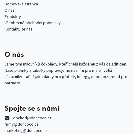
Domovská stránka
O nás
Produkty
Všeobecné obchodní podmínky
Kontaktujte nás
O nás
Jsme tým milovníků čokolády, kteří chtějí každému z vás osladit den.
Naše pralinky a tabulky připravujeme na míru pro malé i větší
zákazníky – ať už jako dárky pro přátelé, kolegy, nebo pozornost pro
partnery.
Spojte se s námi
obchod
@doncoco.cz
firmy@doncoco.cz
marketing@doncoco.cz