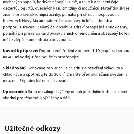
míchaných nápojů, horkých nápojů v zimě, a také k ochucení čaje,
dezertů, jogurtů, ovesných kaší, zmrzliny či moučníků. Mateřídouška je
známá pro své uklidňující účinky, pomáhá při stresu, nespavosti a
bolestech hlavy. Má antibakteriální a antiseptické vlastnosti a
podporuje trávení. Zelený čaj obsahuje zdraví prospěšné antioxidanty,
pomáhá při prevenci kardiovaskulárních onemocnění a obsažený kofein
může zlepšit koncentraci a povzbudit.
Návod k přípravě:
Doporučené ředění v poměru 1:10 (např. 4 cl sirupu
na 400 ml vody). Před použitím protřepejte.
Skladování:
Uchovávejte v suchu a chladu. Po otevření skladujte v
chladničce a spotřebujte do 30 dní. Chraňte před slunečním světlem a
mrazem. Případný kal není na závadu.
Upozornění:
Sirup obsahuje zvýšený obsah přírodního kofeinu a není
vhodný pro těhotné, kojící ženy a děti.
Užitečné odkazy