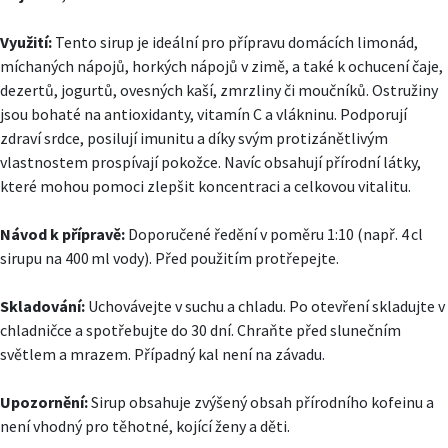
Využití:
Tento sirup je ideální pro přípravu domácích limonád,
míchaných nápojů, horkých nápojů v zimě, a také k ochucení čaje,
dezertů, jogurtů, ovesných kaší, zmrzliny či moučníků. Ostružiny
jsou bohaté na antioxidanty, vitamín C a vlákninu. Podporují
zdraví srdce, posilují imunitu a díky svým protizánětlivým
vlastnostem prospívají pokožce. Navíc obsahují přírodní látky,
které mohou pomoci zlepšit koncentraci a celkovou vitalitu.
Návod k přípravě:
Doporučené ředění v poměru 1:10 (např. 4 cl
sirupu na 400 ml vody). Před použitím protřepejte.
Skladování:
Uchovávejte v suchu a chladu. Po otevření skladujte v
chladničce a spotřebujte do 30 dní. Chraňte před slunečním
světlem a mrazem. Případný kal není na závadu.
Upozornění:
Sirup obsahuje zvýšený obsah přírodního kofeinu a
není vhodný pro těhotné, kojící ženy a děti.