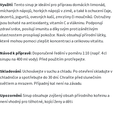
Využití:
Tento sirup je ideální pro přípravu domácích limonád,
míchaných nápojů, horkých nápojů v zimě, a také k ochucení čaje,
dezertů, jogurtů, ovesných kaší, zmrzliny či moučníků. Ostružiny
jsou bohaté na antioxidanty, vitamín C a vlákninu. Podporují
zdraví srdce, posilují imunitu a díky svým protizánětlivým
vlastnostem prospívají pokožce. Navíc obsahují přírodní látky,
které mohou pomoci zlepšit koncentraci a celkovou vitalitu.
Návod k přípravě:
Doporučené ředění v poměru 1:10 (např. 4 cl
sirupu na 400 ml vody). Před použitím protřepejte.
Skladování:
Uchovávejte v suchu a chladu. Po otevření skladujte v
chladničce a spotřebujte do 30 dní. Chraňte před slunečním
světlem a mrazem. Případný kal není na závadu.
Upozornění:
Sirup obsahuje zvýšený obsah přírodního kofeinu a
není vhodný pro těhotné, kojící ženy a děti.