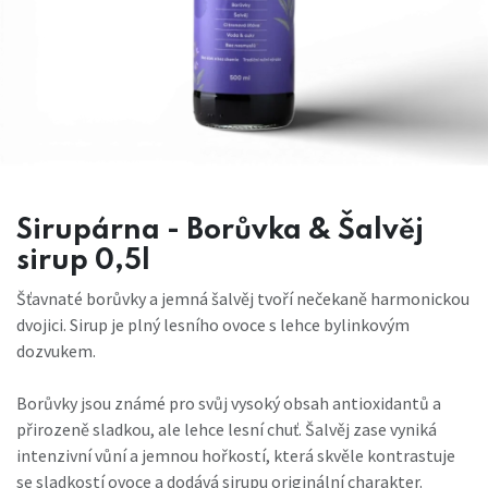
Sirupárna - Borůvka & Šalvěj
sirup 0,5l
Šťavnaté borůvky a jemná šalvěj tvoří nečekaně harmonickou
dvojici. Sirup je plný lesního ovoce s lehce bylinkovým
dozvukem.
Borůvky jsou známé pro svůj vysoký obsah antioxidantů a
přirozeně sladkou, ale lehce lesní chuť. Šalvěj zase vyniká
intenzivní vůní a jemnou hořkostí, která skvěle kontrastuje
se sladkostí ovoce a dodává sirupu originální charakter.