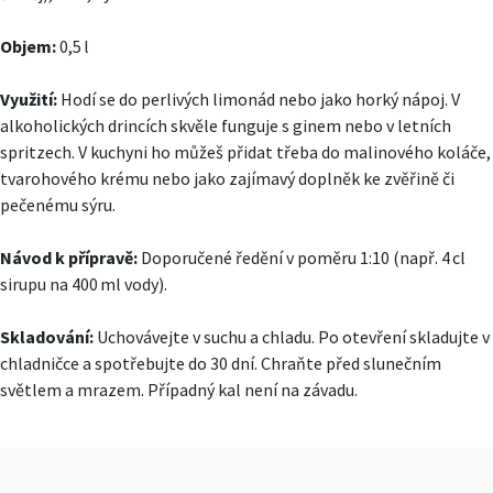
Objem:
0,5 l
Využití:
Hodí se do perlivých limonád nebo jako horký nápoj. V
alkoholických drincích skvěle funguje s ginem nebo v letních
spritzech. V kuchyni ho můžeš přidat třeba do malinového koláče,
tvarohového krému nebo jako zajímavý doplněk ke zvěřině či
pečenému sýru.
Návod k přípravě:
Doporučené ředění v poměru 1:10 (např. 4 cl
sirupu na 400 ml vody).
Skladování:
Uchovávejte v suchu a chladu. Po otevření skladujte v
chladničce a spotřebujte do 30 dní. Chraňte před slunečním
světlem a mrazem. Případný kal není na závadu.