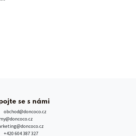
s
pojte se s námi
obchod
@doncoco.cz
rmy@doncoco.cz
rketing@doncoco.cz
+420 604 387 327