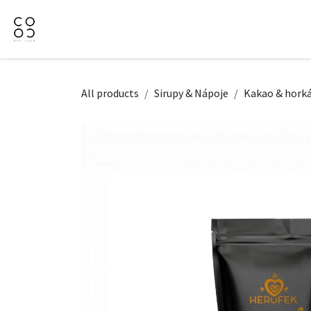
Přejít na obsah
Domů
Naše nabídka
Firemní dárky
O Nás
All products
Sirupy & Nápoje
Kakao & horká