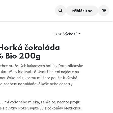
Přihlásit se
Výchozí
Ceník:
 Horká čokoláda
 Bio 200g
lehce pražených kakaových bobů z Dominikánské
kru. Vše v bio kvalitě. Uvnitř balení najdete na
nou čokoládu, kterou můžete použít k výrobě
o zdobení na snídaňové kaše nebo dezerty.
100 ml vody nebo mléka, zahřejte, nechte projít
e z plotny. Poté vsypte 50 g čokolády. Metličkou