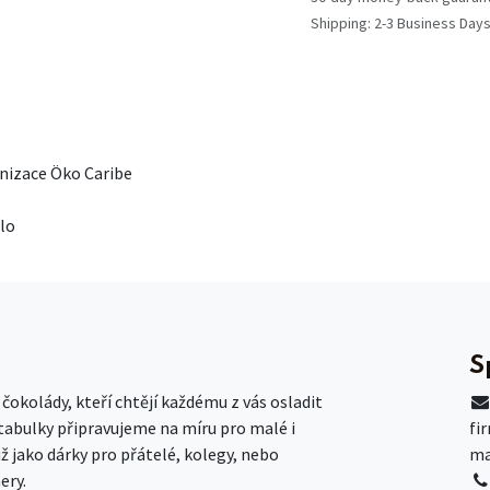
Shipping: 2-3 Business Day
nizace Öko Caribe
slo
S
okolády, kteří chtějí každému z vás osladit
 tabulky připravujeme na míru pro malé i
fi
už jako dárky pro přátelé, kolegy, nebo
ma
ery.