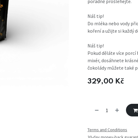
pořádně prošlehejte.
Náš tip!
Do mléka nebo vody přid
koření a užijte si každý
Náš tip!
Pokud děláte více porcí
mixér, dosáhnete krásné
čokolády můžete také p
329,00
Kč
Terms and Conditions
30-day money-back guaran