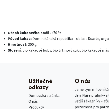
Obsah kakaového podílu:
70 %
Původ kakaa:
Dominikánská republika – oblast Duarte, orga
Hmotnost:
200 g
Složení:
bio kakaové boby, bio třtinový cukr, bio kakaové má
Užitečné
O nás
odkazy
Jsme tým milovníků č
den. Naše pralinky a
Domovská stránka
větší zákazníky – ať 
O nás
pozornost pro partn
Produkty