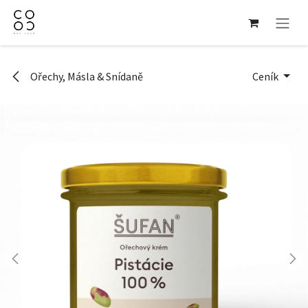
Přejít na obsah
Ořechy, Másla & Snídaně
Ceník