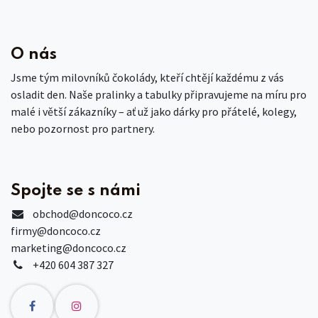
O nás
Jsme tým milovníků čokolády, kteří chtějí každému z vás
osladit den. Naše pralinky a tabulky připravujeme na míru pro
malé i větší zákazníky – ať už jako dárky pro přátelé, kolegy,
nebo pozornost pro partnery.
Spojte se s námi
obchod
@doncoco.cz
firmy@doncoco.cz
marketing@doncoco.cz
+420 604 387 327