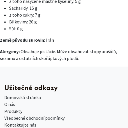
z toho nasycené mastné kyseliny: 5 g
Sacharidy: 15 g
z toho cukry: 7 g
Bílkoviny: 20 g
Sůl: 0 g
Země původu surovin:
Írán
Alergeny:
Obsahuje pistácie. Může obsahovat stopy arašídů,
sezamu a ostatních skořápkových plodů.
Užitečné odkazy
Domovská stránka
O nás
Produkty
Všeobecné obchodní podmínky
Kontaktujte nás