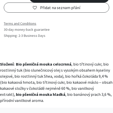
Přidat na seznam přání
Terms and Conditions
30-day money-back guarantee
Shipping: 2-3 Business Days
Složení:
Bio pšeničná mouka celozrnná
, bio třtinový cukr, bio
rostlinný tuk (bio slunečnicový olej s vysokým obsahem kyseliny
olejové, bio rostlinný tuk Shea, voda), bio hořká čokoláda 9,4 %
(bio kakaová hmota, bio třtinový cukr, bio kakaové máslo – obsah
kakaové složky v čokoládě nejméně 60 %, bio vanilkový
extrakt),
bio pšeničná mouka hladká
, bio banánový prach 3,6 %,
přírodní vanilkové aroma.