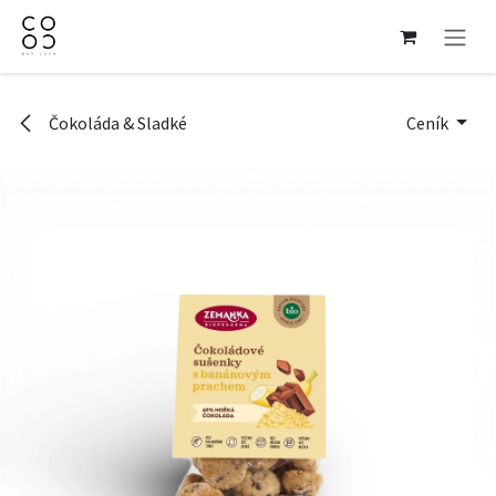
Přejít na obsah
Čokoláda & Sladké
Ceník