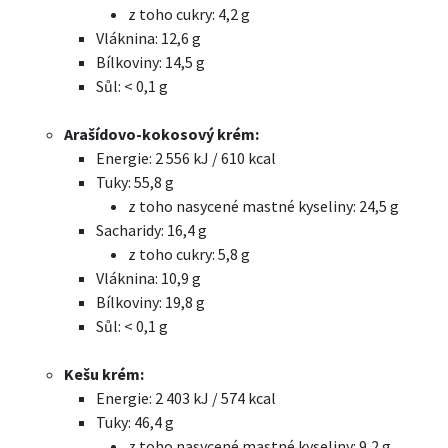
z toho cukry: 4,2 g
Vláknina: 12,6 g
Bílkoviny: 14,5 g
Sůl: < 0,1 g
Arašídovo-kokosový krém:
Energie: 2 556 kJ / 610 kcal
Tuky: 55,8 g
z toho nasycené mastné kyseliny: 24,5 g
Sacharidy: 16,4 g
z toho cukry: 5,8 g
Vláknina: 10,9 g
Bílkoviny: 19,8 g
Sůl: < 0,1 g
Kešu krém:
Energie: 2 403 kJ / 574 kcal
Tuky: 46,4 g
z toho nasycené mastné kyseliny: 9,2 g