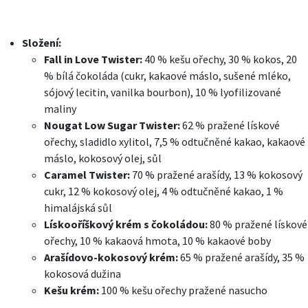
Složení:
Fall in Love Twister:
40 % kešu ořechy, 30 % kokos, 20
% bílá čokoláda (cukr, kakaové máslo, sušené mléko,
sójový lecitin, vanilka bourbon), 10 % lyofilizované
maliny
Nougat Low Sugar Twister:
62 % pražené lískové
ořechy, sladidlo xylitol, 7,5 % odtučněné kakao, kakaové
máslo, kokosový olej, sůl
Caramel Twister:
70 % pražené arašídy, 13 % kokosový
cukr, 12 % kokosový olej, 4 % odtučněné kakao, 1 %
himalájská sůl
Lískooříškový krém s čokoládou:
80 % pražené lískové
ořechy, 10 % kakaová hmota, 10 % kakaové boby
Arašídovo-kokosový krém:
65 % pražené arašídy, 35 %
kokosová dužina
Kešu krém:
100 % kešu ořechy pražené nasucho