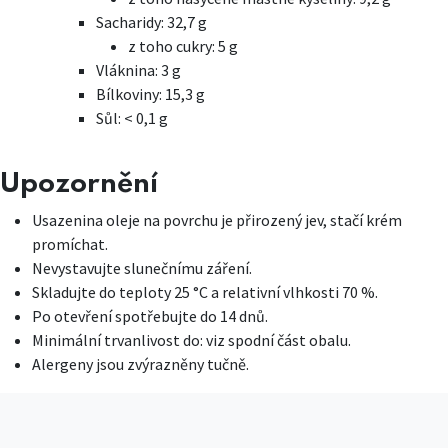
Sacharidy: 32,7 g
z toho cukry: 5 g
Vláknina: 3 g
Bílkoviny: 15,3 g
Sůl: < 0,1 g
Upozornění
Usazenina oleje na povrchu je přirozený jev, stačí krém
promíchat.
Nevystavujte slunečnímu záření.
Skladujte do teploty 25 °C a relativní vlhkosti 70 %.
Po otevření spotřebujte do 14 dnů.
Minimální trvanlivost do: viz spodní část obalu.
Alergeny jsou zvýrazněny tučně.