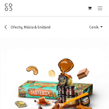
Přejít na obsah
Ořechy, Másla & Snídaně
Ceník