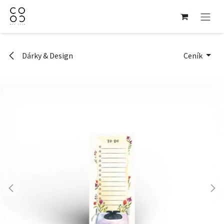
Přejít na obsah
Dárky & Design
Ceník