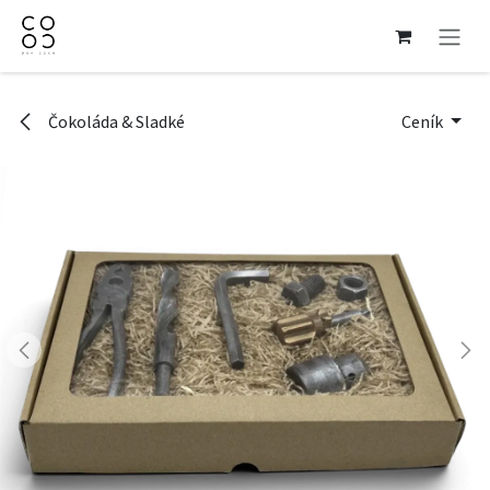
Přejít na obsah
Čokoláda & Sladké
Ceník