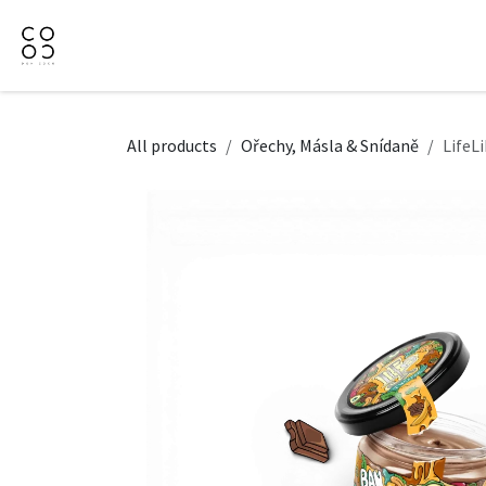
Přejít na obsah
Domů
Naše nabídka
Firemní dárky
O Nás
All products
Ořechy, Másla & Snídaně
LifeL