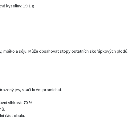
é kyseliny: 19,1 g
, mléko a sóju. Může obsahovat stopy ostatních skořápkových plodů.
irozený jev, stačí krém promíchat.
tivní vlhkosti 70 %.
nů.
dní část obalu.