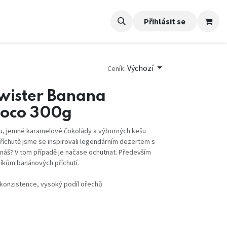
Přihlásit se
Výchozí
Ceník:
Twister Banana
hoco 300g
, jemné karamelové čokolády a výborných kešu
příchutě jsme se inspirovali legendárním dezertem s
áš? V tom případě je načase ochutnat. Především
kům banánových příchutí.
 konzistence, vysoký podíl ořechů