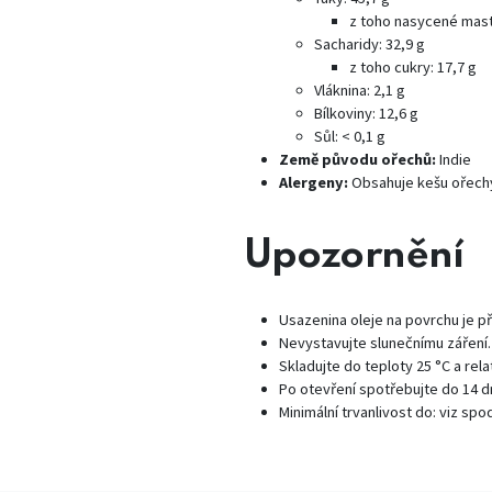
z toho nasycené mastn
Sacharidy: 32,9 g
z toho cukry: 17,7 g
Vláknina: 2,1 g
Bílkoviny: 12,6 g
Sůl: < 0,1 g
Země původu ořechů:
Indie
Alergeny:
Obsahuje kešu ořechy
Upozornění
Usazenina oleje na povrchu je př
Nevystavujte slunečnímu záření.
Skladujte do teploty 25 °C a rela
Po otevření spotřebujte do 14 d
Minimální trvanlivost do: viz spo