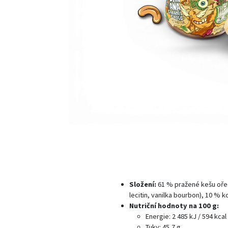
Složení:
61 % pražené kešu ořec
lecitin, vanilka bourbon), 10 % 
Nutriční hodnoty na 100 g:
Energie: 2 485 kJ / 594 kcal
Tuky: 45,7 g