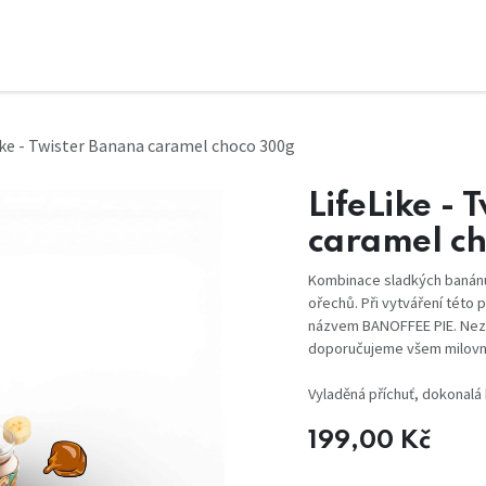
ike - Twister Banana caramel choco 300g
LifeLike - 
caramel c
Kombinace sladkých banánu
ořechů. Při vytváření této 
názvem BANOFFEE PIE. Nezn
doporučujeme všem milovní
Vyladěná příchuť, dokonalá
199,00
Kč