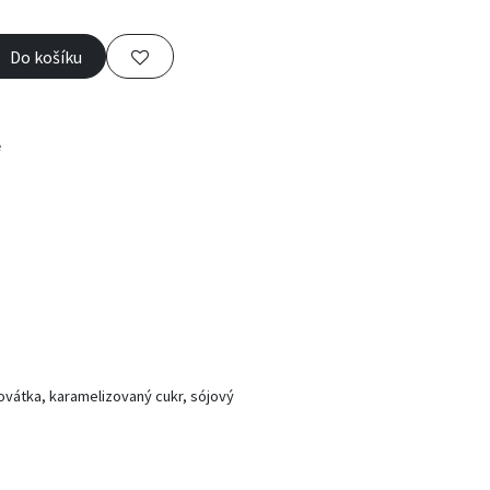
Do košíku
e
vátka, karamelizovaný cukr, sójový