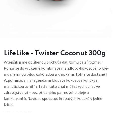
LifeLike - Twister Coconut 300g
Vylepšili jsme oblíbenou příchuť a dali tomu další rozměr.
Ponoř se do vyvážené kombinace man­dlovo-kokosového kré­
mu s jemnou bí­lou čokoládou a křup­kami. Tohle tě dostane !
Vzpomínáš si na legendární křupavé kokosové kuličky s
mandličkou uvnitř ? Teď si tuto chuť můžeš vychutnat ve
zdravější verzi – bez přidaného palmového oleje a
konzervantů. Navíc se spoustou křupavých kousků v jedné
lžičce.