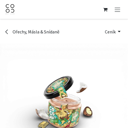
Přejít na obsah
Ořechy, Másla & Snídaně
Ceník