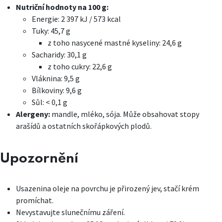
Nutriční hodnoty na 100 g:
Energie: 2 397 kJ / 573 kcal
Tuky: 45,7 g
z toho nasycené mastné kyseliny: 24,6 g
Sacharidy: 30,1 g
z toho cukry: 22,6 g
Vláknina: 9,5 g
Bílkoviny: 9,6 g
Sůl: < 0,1 g
Alergeny:
mandle, mléko, sója. Může obsahovat stopy
arašídů a ostatních skořápkových plodů.
Upozornění
Usazenina oleje na povrchu je přirozený jev, stačí krém
promíchat.
Nevystavujte slunečnímu záření.