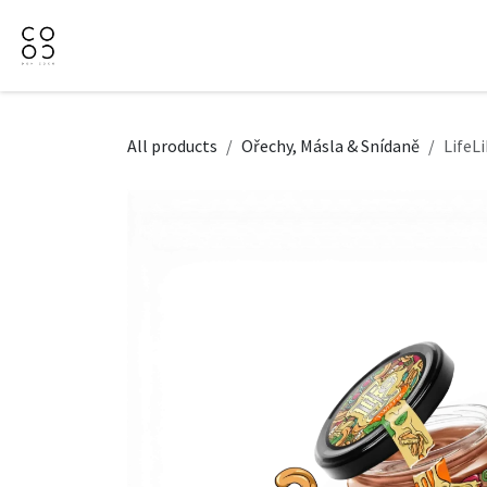
Přejít na obsah
Domů
Naše nabídka
Firemní dárky
O Nás
All products
Ořechy, Másla & Snídaně
LifeL