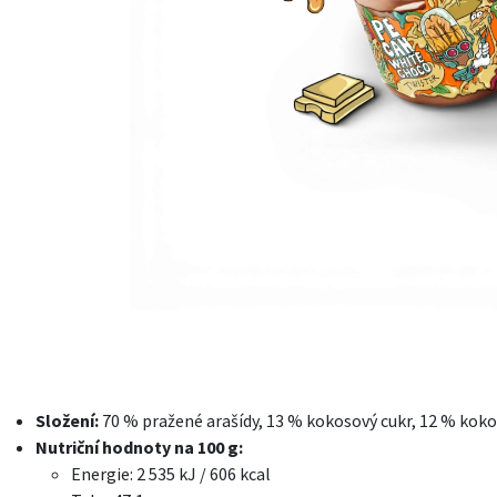
Složení:
70 % pražené arašídy, 13 % kokosový cukr, 12 % koko
Nutriční hodnoty na 100 g:
Energie: 2 535 kJ / 606 kcal