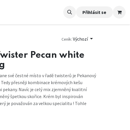
Přihlásit se
Výchozí
Ceník:
 Twister Pecan white
g
tane své čestné místo v řadě twisterů je Pekanový
. Tedy přesněji kombinace krémových kešu
 pekany. Navíc je celý mix zjemněný kvalitní
něný špetkou skořice. Krém byl inspirován
ý je považován za velkou specialitu ! Tohle