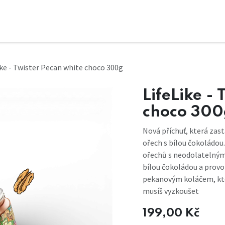
ike - Twister Pecan white choco 300g
LifeLike -
choco 300
Nová příchuť, která zas
ořech s bílou čokoládou
ořechů s neodolatelný­mi
bílou čokoládou a provo
pekanovým koláčem, kter
musíš vyzkoušet
199,00
Kč