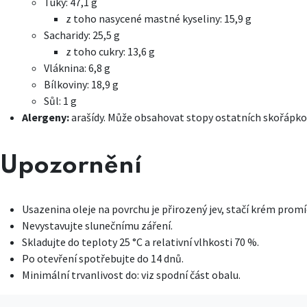
Tuky: 47,1 g
z toho nasycené mastné kyseliny: 15,9 g
Sacharidy: 25,5 g
z toho cukry: 13,6 g
Vláknina: 6,8 g
Bílkoviny: 18,9 g
Sůl: 1 g
Alergeny:
arašídy. Může obsahovat stopy ostatních skořápko
Upozornění
Usazenina oleje na povrchu je přirozený jev, stačí krém promí
Nevystavujte slunečnímu záření.
Skladujte do teploty 25 °C a relativní vlhkosti 70 %.
Po otevření spotřebujte do 14 dnů.
Minimální trvanlivost do: viz spodní část obalu.