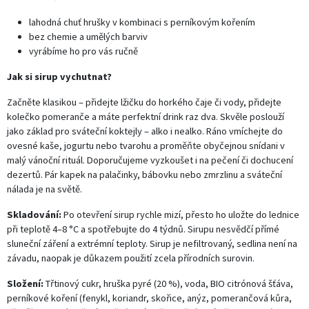
lahodná chuť hrušky v kombinaci s perníkovým kořením
bez chemie a umělých barviv
vyrábíme ho pro vás ručně
Jak si sirup vychutnat?
Začněte klasikou – přidejte lžičku do horkého čaje či vody, přidejte
kolečko pomeranče a máte perfektní drink raz dva. Skvěle poslouží
jako základ pro sváteční koktejly – alko i nealko. Ráno vmíchejte do
ovesné kaše, jogurtu nebo tvarohu a proměňte obyčejnou snídani v
malý vánoční rituál. Doporučujeme vyzkoušet i na pečení či dochucení
dezertů. Pár kapek na palačinky, bábovku nebo zmrzlinu a sváteční
nálada je na světě.
Skladování:
Po otevření sirup rychle mizí, přesto ho uložte do lednice
při teplotě 4–8 °C a spotřebujte do 4 týdnů. Sirupu nesvědčí přímé
sluneční záření a extrémní teploty. Sirup je nefiltrovaný, sedlina není na
závadu, naopak je důkazem použití zcela přírodních surovin.
Složení:
Třtinový cukr, hruška pyré (20 %), voda, BIO citrónová šťáva,
perníkové koření (fenykl, koriandr, skořice, anýz, pomerančová kůra,