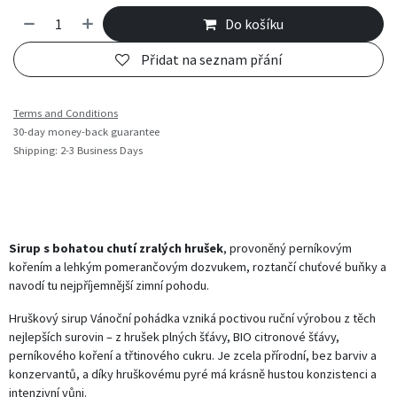
Do košíku
Přidat na seznam přání
Terms and Conditions
30-day money-back guarantee
Shipping: 2-3 Business Days
Sirup s bohatou chutí zralých hrušek
, provoněný perníkovým
kořením a lehkým pomerančovým dozvukem, roztančí chuťové buňky a
navodí tu nejpříjemnější zimní pohodu.
Hruškový sirup Vánoční pohádka vzniká poctivou ruční výrobou z těch
nejlepších surovin – z hrušek plných šťávy, BIO citronové šťávy,
perníkového koření a třtinového cukru. Je zcela přírodní, bez barviv a
konzervantů, a díky hruškovému pyré má krásně hustou konzistenci a
intenzivní vůni.