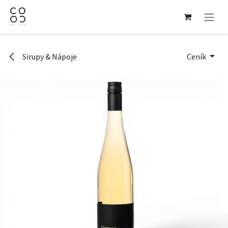
Přejít na obsah
Sirupy & Nápoje
Ceník