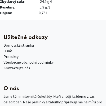
Zbytkový cukr:
24,9 g/l
Kyseliny:
5,9 g/l​
Objem:
0,75 l
Užitečné odkazy
Domovská stránka
O nás
Produkty
Všeobecné obchodní podmínky
Kontaktujte nás
O nás
Jsme tým milovníků čokolády, kteří chtějí každému z vás
osladit den. Naše pralinky a tabulky připravujeme na míru pro