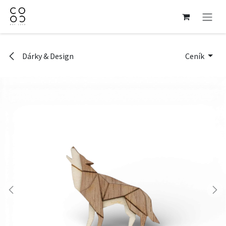
Přejít na obsah
Dárky & Design
Ceník