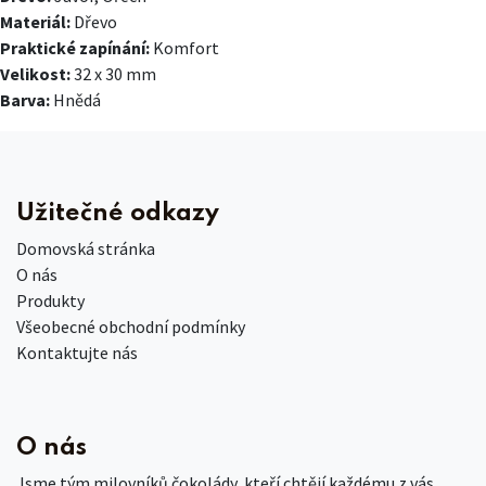
Materiál:
Dřevo
Praktické zapínání:
Komfort
Velikost:
32 x 30 mm
Barva:
Hnědá
Užitečné odkazy
Domovská stránka
O nás
Produkty
Všeobecné obchodní podmínky
Kontaktujte nás
O nás
Jsme tým milovníků čokolády, kteří chtějí každému z vás