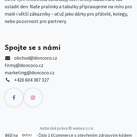
osladit den. Naše pralinky a tabulky připravujeme na míru pro
malé i větší zákazníky – ať už jako dárky pro přátelé, kolegy,
nebo pozornost pro partnery.
Spojte se s námi
obchod
@doncoco.cz
firmy@doncoco.cz
marketing@doncoco.cz
+420 604 387 327
Autorská práva © wanea s.r.o.
Běží na
- Číslo 1
ECommerce s otevřeným zdrojovým kódem