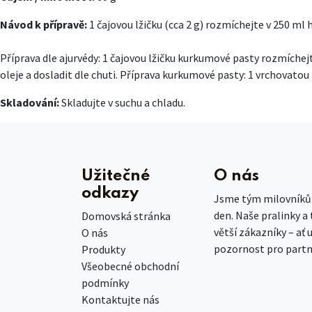
Návod k přípravě:
1 čajovou lžičku (cca 2 g) rozmíchejte v 250 ml
Příprava dle ajurvédy: 1 čajovou lžičku kurkumové pasty rozmíche
oleje a dosladit dle chuti. Příprava kurkumové pasty: 1 vrchovatou 
Skladování:
Skladujte v suchu a chladu.
Užitečné
O nás
odkazy
Jsme tým milovníků č
den. Naše pralinky a
Domovská stránka
větší zákazníky – ať 
O nás
pozornost pro partn
Produkty
Všeobecné obchodní
podmínky
Kontaktujte nás