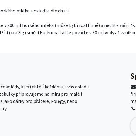
 horkého mléka a oslaďte dle chuti.
jte v 200 ml horkého mléka (může být i rostlinné) a nechte vařit 
lžíci (cca 8 g) směsi Kurkuma Latte povařte s 30 ml vody až vznikne
S
okolády, kteří chtějí každému z vás osladit
 tabulky připravujeme na míru pro malé i
fi
už jako dárky pro přátelé, kolegy, nebo
ma
ery.