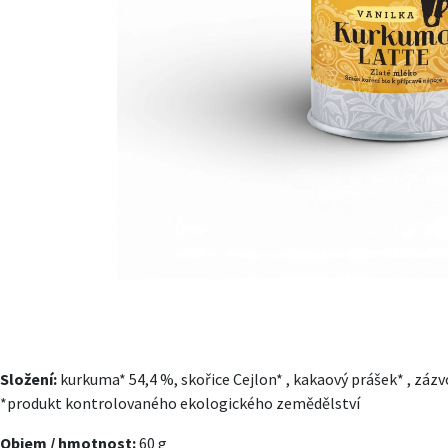
Složení:
kurkuma* 54,4 %, skořice Cejlon* , kakaový prášek* , zázvor
*produkt kontrolovaného ekologického zemědělství
Objem / hmotnost:
60 g