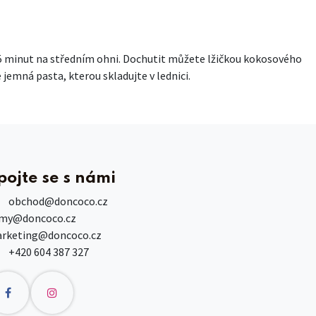
4-5 minut na středním ohni. Dochutit můžete lžičkou kokosového
 jemná pasta, kterou skladujte v lednici.
pojte se s námi
obchod
@doncoco.cz
rmy@doncoco.cz
rketing@doncoco.cz
+420 604 387 327