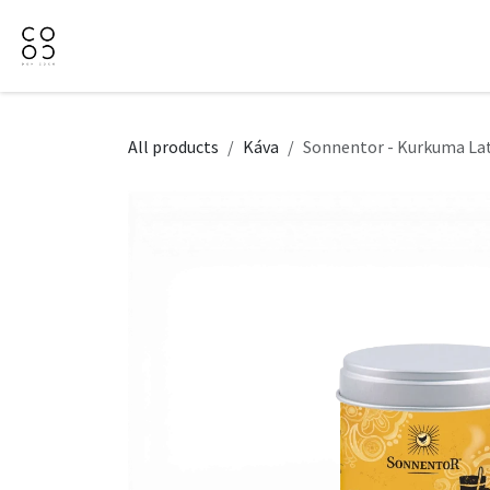
Přejít na obsah
Domů
Naše nabídka
Firemní dárky
O Nás
All products
Káva
Sonnentor - Kurkuma Latt