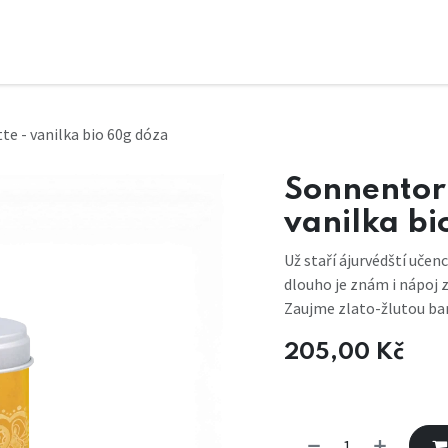
e - vanilka bio 60g dóza
Sonnentor
vanilka bi
Už staří ájurvédští učen
dlouho je znám i nápoj
Zaujme zlato-žlutou bar
205,00
Kč