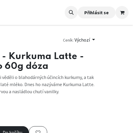
Přihlásit se
Výchozí
Ceník:
 - Kurkuma Latte -
o 60g dóza
ci věděli o blahodárných účincích kurkumy, a tak
 zlaté mléko. Dnes ho nazýváme Kurkuma Latte.
vou a nasládlou chutí vanilky.
Do košíku