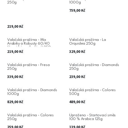
250g
1000g
759,00
Kč
219,00
Kč
Valašská pražírna - Mix
Valašská pražírna - La
Arabiky a Robusty 60/40
Orquidea 250g
(černá káva sílu dává) 250g
219,00
Kč
329,00
Kč
Valašská pražírna - Fresa
Valašská pražírna - Diamonds
250g
250g
339,00
Kč
239,00
Kč
Valašská pražírna - Diamonds
Valašská pražírna - Colores
1000g
500g
829,00
Kč
489,00
Kč
Valašská pražírna - Colores
Upraženo - Startovací směs
250g
100 % Arabica 125g
259,00
Kč
139,00
Kč