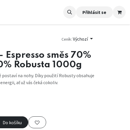
Přihlásit se
Výchozí
Ceník:
- Espresso směs 70%
0% Robusta 1000g
 postaví na nohy. Díky použití Robusty obsahuje
energii, ať už vás čeká cokoliv.
Do košíku