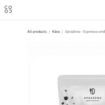
Přejít na obsah
Domů
Naše nabídka
Firemní dárky
O Nás
All products
Káva
Upraženo - Espresso sm