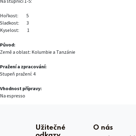
Na stupnici 1-5:
Hořkost:
​5
Sladkost:
​3
Kyselost:
​1
Původ:
Země a oblast: Kolumbie a Tanzánie
Pražení a zpracování:
Stupeň pražení: 4
Vhodnost přípravy:
Na espresso
Užitečné
O nás
odkazy