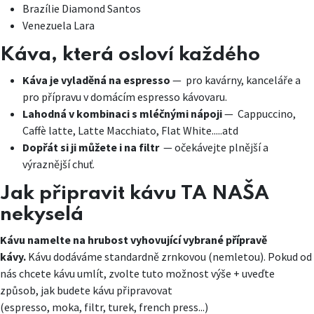
Brazílie Diamond Santos
Venezuela Lara
Káva, která osloví každého
Káva je vyladěná na espresso
— pro kavárny, kanceláře a
pro přípravu v domácím espresso kávovaru.
Lahodná v kombinaci s
mléčnými nápoji
—
Cappuccino,
Caffè latte, Latte Macchiato, Flat White.....atd
Dopřát si ji můžete i na filtr
— očekávejte plnější a
výraznější chuť.
Jak připravit kávu TA NAŠA
nekyselá
Kávu namelte na hrubost vyhovující vybrané přípravě
kávy.
Kávu dodáváme standardně zrnkovou (nemletou). Pokud od
nás chcete kávu umlít, zvolte tuto možnost výše + uveďte
způsob, jak budete kávu připravovat
(espresso, moka, filtr, turek, french press...)