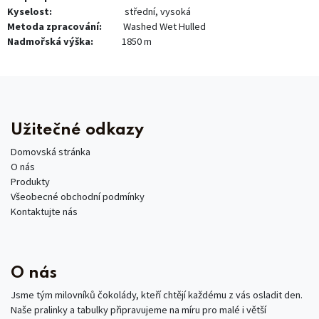
Kyselost:
střední, vysoká
Metoda zpracování:
Washed Wet Hulled
Nadmořská výška:
1850 m
Užitečné odkazy
Domovská stránka
O nás
Produkty
Všeobecné obchodní podmínky
Kontaktujte nás
O nás
Jsme tým milovníků čokolády, kteří chtějí každému z vás osladit den.
Naše pralinky a tabulky připravujeme na míru pro malé i větší