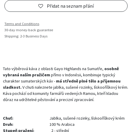
Přidat na seznam přání
Terms and Conditions
30-day money-back guarantee
Shipping: 2-3 Business Days
Tato výběrová káva z oblasti Gayo Highlands na Sumatře,
osobně
vybraná naším pražičem
přímo v Indonésii, kombinuje typický
charakter sumaterských káv -
má středně plné tělo a příjemnou
sladkost.
V chuti naleznete jablka, sušené rozinky, lískooříškový krém.
Káva pochází od komunity farmářů vedených Ramou, kteří kladou
důraz na udržitelné pěstování a precizní zpracování.
Chuť:
​Jablka, sušené rozinky, lískooříškový krém
Druh:
100 % Arabica
Stupeň pražení:
2 - střední