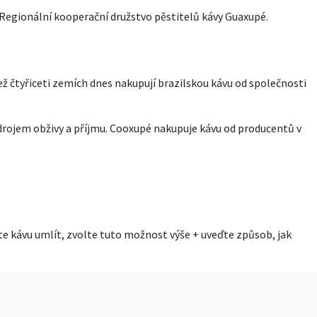
 v Regionální kooperační družstvo pěstitelů kávy Guaxupé.
ž čtyřiceti zemích dnes nakupují brazilskou kávu od společnosti
zdrojem obživy a příjmu. Cooxupé nakupuje kávu od producentů v
 kávu umlít, zvolte tuto možnost výše + uveďte způsob, jak