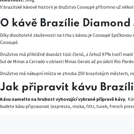
V brazilské kávové historii je družstvo Cooxupé přítomno už několi
O kávě Brazílie Diamond
Díky dlouholeté zkušenosti na trhu s kávou je Cooxupé špičkovou r
Cooxupé.
Družstvo má přibližně dvanáct tisíc členů, z čehož 97% tvoří malé
Sul de Minas a Cerrado v oblasti Minas Gerais až po údolí Rio Pardo
Družstvo má nákupní místa ve zhruba 250 brazilských městech, ro
Jak připravit kávu Brazí
Kávu namelte na hrubost vyhovující vybrané přípravě kávy.
Ká
budete kávu připravovat (espresso, moka, filtr, turek, french press