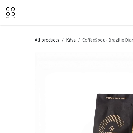
Přejít na obsah
Domů
Naše nabídka
Firemní dárky
O Nás
All products
Káva
CoffeeSpot - Brazílie D