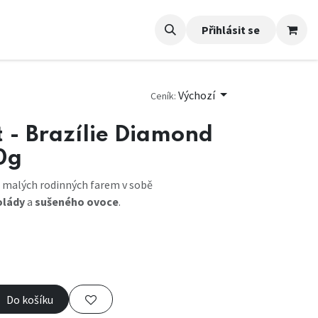
Přihlásit se
Výchozí
Ceník:
 - Brazílie Diamond
0g
z malých rodinných farem v sobě
olády
a
sušeného ovoce
.
Do košíku