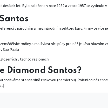
k desítek let. Bylo založeno v roce 1932 a v roce 1957 se vyvinulo
 Santos
eferencí v národním a mezinárodním sektoru kávy. Firmy ve více ne
 zemědělské rodiny a malí vlastníci půdy pro něž je káva hlavním 
 v Sao Paulu.
zložených v těchto regionech.
lie Diamond Santos?
vu dodáváme standardně zrnkovou (nemletou). Pokud od nás chcete
...)