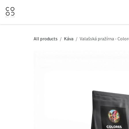
Přejít na obsah
Domů
Naše nabídka
Firemní dárky
O Nás
All products
Káva
Valašská pražírna - Colo