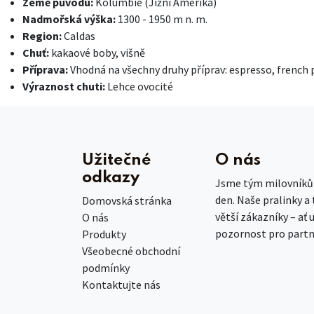
Země původu:
Kolumbie (Jižní Amerika)
Nadmořská výška:
1300 - 1950 m n. m.
Region:
Caldas
Chuť:
kakaové boby, višně
Příprava:
Vhodná na všechny druhy příprav: espresso, french 
Výraznost chuti:
Lehce ovocité
Užitečné
O nás
odkazy
Jsme tým milovníků č
den. Naše pralinky a
Domovská stránka
větší zákazníky – ať 
O nás
pozornost pro partn
Produkty
Všeobecné obchodní
podmínky
Kontaktujte nás