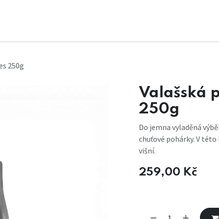
res 250g
Valašská p
250g
Do jemna vyladěná výběr
chuťové pohárky. V této 
višní.
259,00
Kč