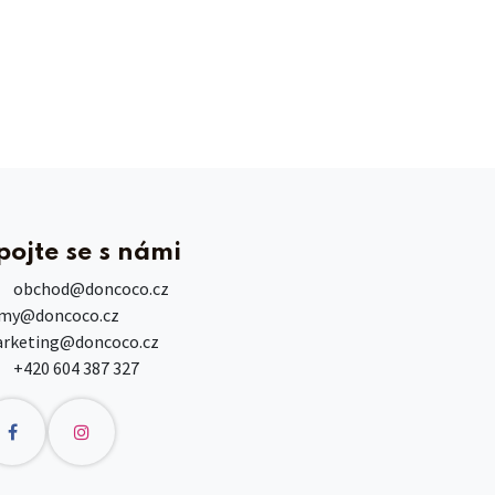
pojte se s námi
obchod
@doncoco.cz
rmy@doncoco.cz
rketing@doncoco.cz
+420 604 387 327