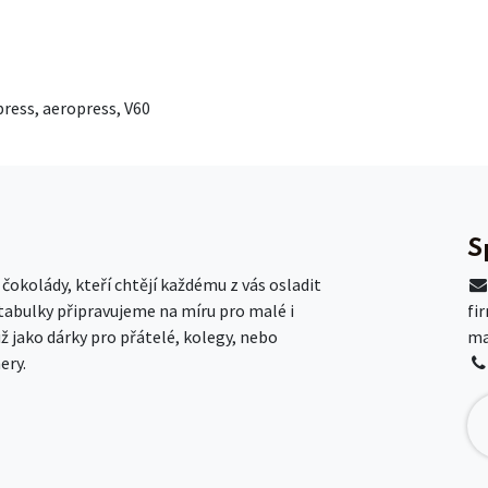
press, aeropress, V60
S
okolády, kteří chtějí každému z vás osladit
 tabulky připravujeme na míru pro malé i
fi
už jako dárky pro přátelé, kolegy, nebo
ma
ery.