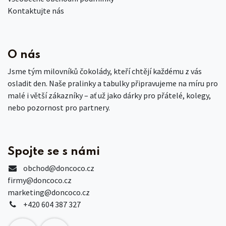
Kontaktujte nás
O nás
Jsme tým milovníků čokolády, kteří chtějí každému z vás
osladit den. Naše pralinky a tabulky připravujeme na míru pro
malé i větší zákazníky – ať už jako dárky pro přátelé, kolegy,
nebo pozornost pro partnery.
Spojte se s námi
obchod
@doncoco.cz
firmy@doncoco.cz
marketing@doncoco.cz
+420 604 387 327