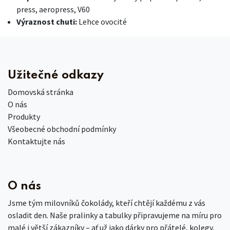
press, aeropress, V60
Výraznost chuti:
Lehce ovocité
Užitečné odkazy
Domovská stránka
O nás
Produkty
Všeobecné obchodní podmínky
Kontaktujte nás
O nás
Jsme tým milovníků čokolády, kteří chtějí každému z vás
osladit den. Naše pralinky a tabulky připravujeme na míru pro
malé i větší zákazníky – ať už jako dárky pro přátelé, kolegy,