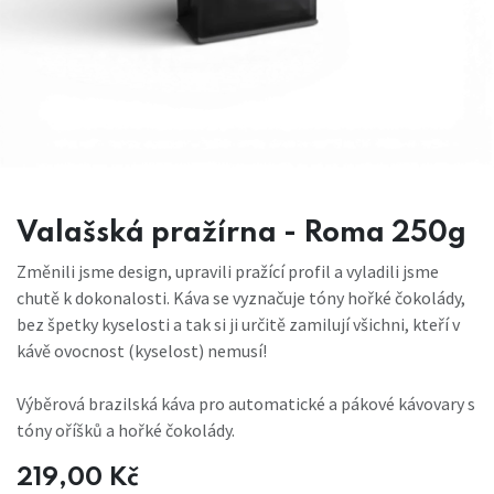
Valašská pražírna - Roma 250g
Změnili jsme design, upravili pražící profil a vyladili jsme
chutě k dokonalosti. Káva se vyznačuje tóny hořké čokolády,
bez špetky kyselosti a tak si ji určitě zamilují všichni, kteří v
kávě ovocnost (kyselost) nemusí!
Výběrová brazilská káva pro automatické a pákové kávovary s
tóny oříšků a hořké čokolády.
219,00
Kč