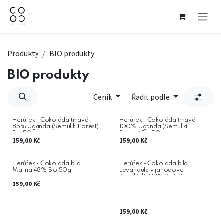
Přejít na obsah
Produkty
BIO produkty
BIO produkty
Ceník
Řadit podle
Herůfek - Čokoláda tmavá
Herůfek - Čokoláda tmavá
85% Uganda (Semuliki Forest)
100% Uganda (Semuliki
Bio 50g
Forest) Bio 50g
159,00
Kč
159,00
Kč
Herůfek - Čokoláda bílá
Herůfek - Čokoláda bílá
Malina 48% Bio 50g
Levandule v jahodové
čokoládě 40% Bio 50g
159,00
Kč
159,00
Kč