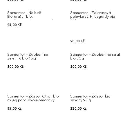
Sonnentor - Na kutě
Sonnentor - Zeleninová
Biorarášci, bio,
polévka sv. Hildegardy bio
dvojkomorový, porcovaný,
120g
28,8 g
95,00
Kč
50,00
Kč
Sonnentor - Zdobení na
Sonnentor - Zdobení na salát
zeleninu bio 45 g
bio 30g
100,00
Kč
100,00
Kč
Sonnentor - Zázvor Citron bio
Sonnentor - Zázvor bio
32,4g porc. dvoukomorový
sypaný 90g
95,00
Kč
120,00
Kč