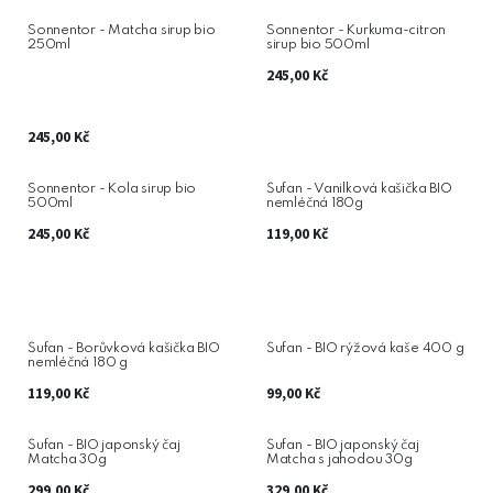
Sonnentor - Matcha sirup bio
Sonnentor - Kurkuma-citron
250ml
sirup bio 500ml
245,00
Kč
245,00
Kč
Sonnentor - Kola sirup bio
Šufan - Vanilková kašička BIO
500ml
nemléčná 180g
245,00
Kč
119,00
Kč
Šufan - Borůvková kašička BIO
Šufan - BIO rýžová kaše 400 g
nemléčná 180 g
119,00
Kč
99,00
Kč
Šufan - BIO japonský čaj
Šufan - BIO japonský čaj
Matcha 30g
Matcha s jahodou 30g
299,00
Kč
329,00
Kč