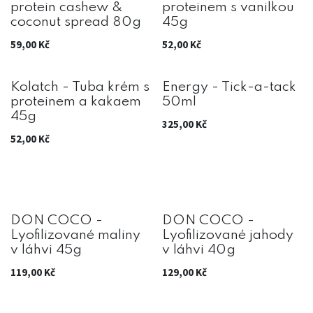
protein cashew &
proteinem s vanilkou
coconut spread 80g
45g
59,00
Kč
52,00
Kč
Kolatch - Tuba krém s
Energy - Tick-a-tack
proteinem a kakaem
50ml
45g
325,00
Kč
52,00
Kč
DON COCO -
DON COCO -
Lyofilizované maliny
Lyofilizované jahody
v láhvi 45g
v láhvi 40g
119,00
Kč
129,00
Kč