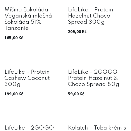
Míšina čokoláda -
LifeLike - Protein
Veganská mléčná
Hazelnut Choco
čokoláda 51%
Spread 300g
Tanzanie
209,00
Kč
165,00
Kč
LifeLike - Protein
LifeLike - 2GOGO
Cashew Coconut
Protein Hazelnut &
300g
Choco Spread 80g
199,00
Kč
59,00
Kč
LifeLike - 2GOGO
Kolatch - Tuba krém s