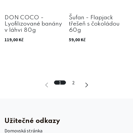
DON COCO -
Šufan - Flapjack
Lyofilizované banány
třešeň s čokoládou
v láhvi 80g
60g
119,00
Kč
59,00
Kč
1
2
Užitečné odkazy
Domovská stránka