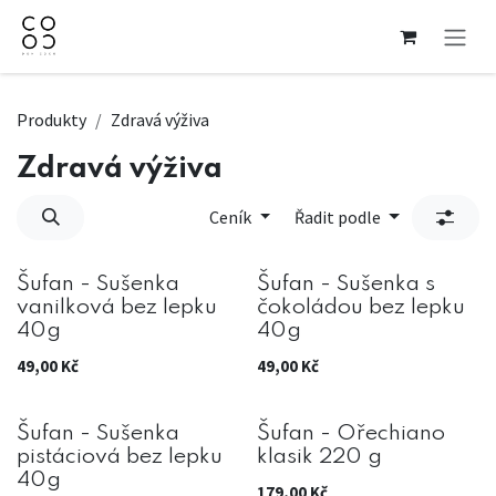
Přejít na obsah
Produkty
Zdravá výživa
Zdravá výživa
Ceník
Řadit podle
Šufan - Sušenka
Šufan - Sušenka s
vanilková bez lepku
čokoládou bez lepku
40g
40g
49,00
Kč
49,00
Kč
Šufan - Sušenka
Šufan - Ořechiano
pistáciová bez lepku
klasik 220 g
40g
179,00
Kč