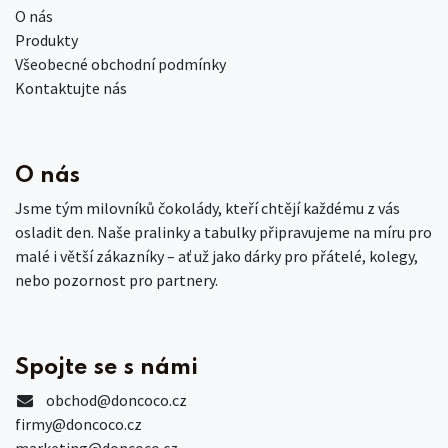
O nás
Produkty
Všeobecné obchodní podmínky
Kontaktujte nás
O nás
Jsme tým milovníků čokolády, kteří chtějí každému z vás
osladit den. Naše pralinky a tabulky připravujeme na míru pro
malé i větší zákazníky – ať už jako dárky pro přátelé, kolegy,
nebo pozornost pro partnery.
Spojte se s námi
obchod
@doncoco.cz
firmy@doncoco.cz
marketing@doncoco.cz