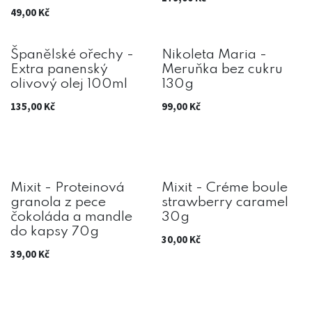
49,00
Kč
Španělské ořechy -
Nikoleta Maria -
Extra panenský
Meruňka bez cukru
olivový olej 100ml
130g
135,00
Kč
99,00
Kč
Mixit - Proteinová
Mixit - Créme boule
granola z pece
strawberry caramel
čokoláda a mandle
30g
do kapsy 70g
30,00
Kč
39,00
Kč