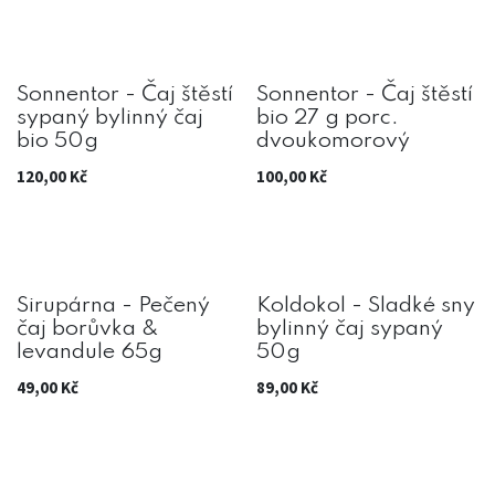
Sonnentor - Čaj štěstí
Sonnentor - Čaj štěstí
sypaný bylinný čaj
bio 27 g porc.
bio 50g
dvoukomorový
120,00
Kč
100,00
Kč
Sirupárna - Pečený
Koldokol - Sladké sny
čaj borůvka &
bylinný čaj sypaný
levandule 65g
50g
49,00
Kč
89,00
Kč