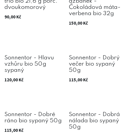
trio bio 21,6 g porc.
džbánek -
dvoukomorový
Čokoládová máta-
verbena bio 32g
90,00
Kč
150,00
Kč
Sonnentor - Hlavu
Sonnentor - Dobrý
vzhůru bio 50g
večer bio sypaný
sypaný
50g
120,00
Kč
115,00
Kč
Sonnentor - Dobré
Sonnentor - Dobrá
ráno bio sypaný 50g
nálada bio sypaný
50g
115,00
Kč