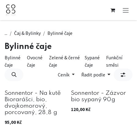
Přejít na obsah
...
Čaj & Bylinky
Bylinné čaje
Bylinné čaje
Bylinné
Ovocné
Zelené & černé
Sypané
Funkční
čaje
čaje
čaje
čaje
směsi
Ceník
Řadit podle
Sonnentor - Na kutě
Sonnentor - Zázvor
Biorarášci, bio,
bio sypaný 90g
dvojkomorový,
120,00
Kč
porcovaný, 28,8 g
95,00
Kč