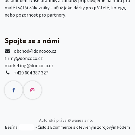
osladit den. Naše pralinky a tabulky připravujeme na míru pro
malé i větší zákazníky – ať už jako dárky pro přátelé, kolegy,
nebo pozornost pro partnery.
Spojte se s námi
obchod
@doncoco.cz
firmy@doncoco.cz
marketing@doncoco.cz
+420 604 387 327
Autorská práva © wanea s.r.o.
Běží na
- Číslo 1
ECommerce s otevřeným zdrojovým kódem