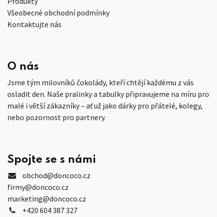
Produkty
Všeobecné obchodní podmínky
Kontaktujte nás
O nás
Jsme tým milovníků čokolády, kteří chtějí každému z vás
osladit den. Naše pralinky a tabulky připravujeme na míru pro
malé i větší zákazníky – ať už jako dárky pro přátelé, kolegy,
nebo pozornost pro partnery.
Spojte se s námi
obchod
@doncoco.cz
firmy@doncoco.cz
marketing@doncoco.cz
+420 604 387 327