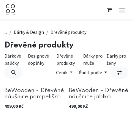
Přejít na obsah
...
Dárky & Design
Dřevěné produkty
Dřevěné produkty
Dárkové
Designové
Dřevěné
Dárky pro
Dárky pro
balíčky
doplňky
produkty
muže
ženy
Ceník
Řadit podle
BeWooden - Dřevěné
BeWooden - Dřevěné
náušnice pampeliška
náušnice jablko
499,00
Kč
499,00
Kč