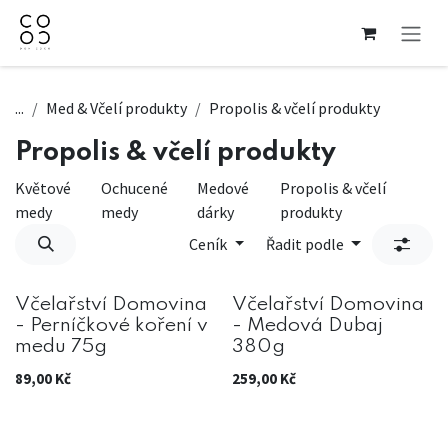
Přejít na obsah
...
Med & Včelí produkty
Propolis & včelí produkty
Propolis & včelí produkty
Květové
Ochucené
Medové
Propolis & včelí
medy
medy
dárky
produkty
Ceník
Řadit podle
Včelařství Domovina
Včelařství Domovina
- Perníčkové koření v
- Medová Dubaj
medu 75g
380g
89,00
Kč
259,00
Kč