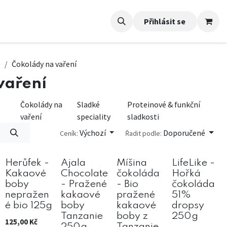
Přihlásit se
é
Čokolády na vaření
vaření
Čokolády na
Sladké
Proteinové & funkční
vaření
speciality
sladkosti
Výchozí
Doporučené
Ceník:
Řadit podle:
Herůfek -
Ajala
Míšina
LifeLike -
Kakaové
Chocolate
čokoláda
Hořká
boby
- Pražené
- Bio
čokoláda
nepražen
kakaové
pražené
51%
é bio 125g
boby
kakaové
dropsy
Tanzanie
boby z
250g
125,00
Kč