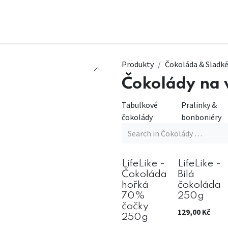
Produkty
Čokoláda & Sladk
Čokolády na 
Tabulkové
Pralinky &
čokolády
bonboniéry
LifeLike -
LifeLike -
Čokoláda
Bílá
hořká
čokoláda
70%
250g
čočky
129,00
Kč
250g