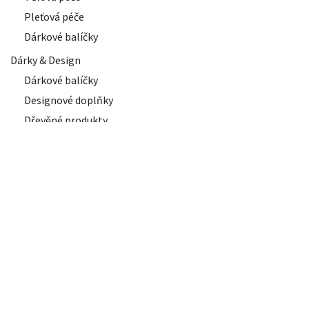
Pleťová péče
Dárkové balíčky
Dárky & Design
Dárkové balíčky
Designové doplňky
Dřevěné produkty
Dárky pro muže
Dárky pro ženy
Dárky do 500 Kč
Zdravá výživa
Česká výroba
BIO produkty
Užitečné
O nás
Sezónní nabídka
odkazy
Jsme tým milovníků č
den. Naše pralinky a
Domovská stránka
větší zákazníky – ať 
Cenové rozpětí
O nás