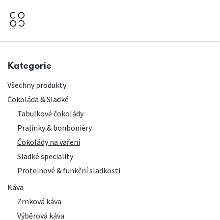
Přejít na obsah
Domů
Naše nabídka
Firemní dárky
O Nás
Kategorie
Všechny produkty
Čokoláda & Sladké
Tabulkové čokolády
Pralinky & bonboniéry
Čokolády na vaření
Sladké speciality
Proteinové & funkční sladkosti
Káva
Zrnková káva
Výběrová káva