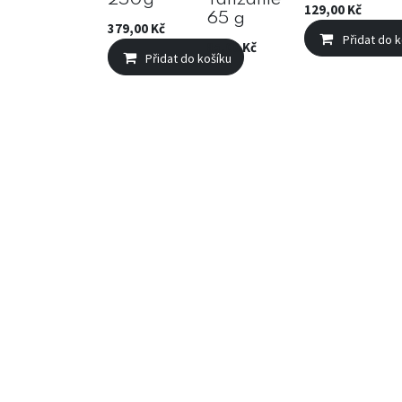
250g
Tanzanie
129,00
Kč
65 g
379,00
Kč
Přidat do k
85,00
Kč
Přidat do košíku