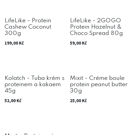
LifeLike - Protein
LifeLike - 2GOGO
Cashew Coconut
Protein Hazelnut &
300g
Choco Spread 80g
199,00
Kč
59,00
Kč
Kolatch - Tuba krém s
Mixit - Créme boule
proteinem a kakaem
protein peanut butter
45g
30g
52,00
Kč
25,00
Kč