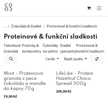
Přejít na obsah
...
Čokoláda & Sladké
Proteinové & funkční sladkosti
Proteinové & funkční sladkosti
Tabulkové
Pralinky &
Čokolády
Sladké
Proteinové &
čokolády
bonboniéry
na vaření
speciality
funkční sladkosti
Ceník
Řadit podle
Mixit - Proteinová
LifeLike - Protein
granola z pece
Hazelnut Choco
čokoláda a mandle
Spread 300g
do kapsy 70g
209,00
Kč
39,00
Kč