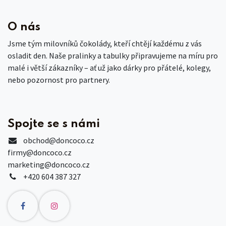
O nás
Jsme tým milovníků čokolády, kteří chtějí každému z vás
osladit den. Naše pralinky a tabulky připravujeme na míru pro
malé i větší zákazníky – ať už jako dárky pro přátelé, kolegy,
nebo pozornost pro partnery.
Spojte se s námi
obchod
@doncoco.cz
firmy@doncoco.cz
marketing@doncoco.cz
+420 604 387 327