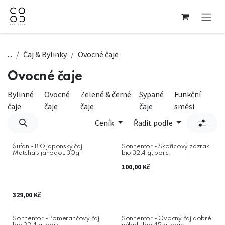
Přejít na obsah
...
Čaj & Bylinky
Ovocné čaje
Ovocné čaje
Bylinné
Ovocné
Zelené & černé
Sypané
Funkční
čaje
čaje
čaje
čaje
směsi
Ceník
Řadit podle
Šufan - BIO japonský čaj
Sonnentor - Skořicový zázrak
Matcha s jahodou 30g
bio 32,4 g, porc.
100,00
Kč
329,00
Kč
Sonnentor - Pomerančový čaj
Sonnentor - Ovocný čaj dobré