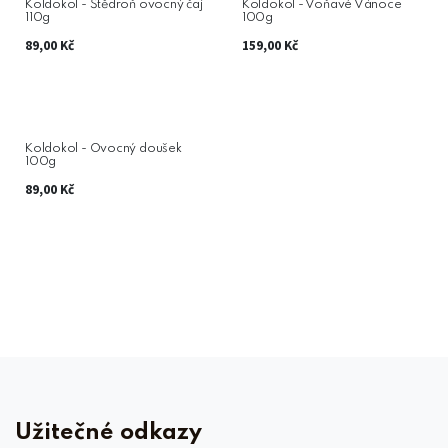
Koldokol - Štědroň ovocný čaj
Koldokol - Voňavé Vánoce
110g
100g
89,00
Kč
159,00
Kč
Koldokol - Ovocný doušek
100g
89,00
Kč
Užitečné odkazy