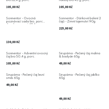
bio 32,4 g, porc.
nálady bio 45 g, porc.
105,00
Kč
105,00
Kč
Sonnentor - Ovocná
Sonnentor - Dárkové balení 2
poznávací sada bio, porc.,
čajů - Zimní tajemství 90g
dvoukomorový 48,4 g
225,00
Kč
130,00
Kč
Sonnentor - Adventní ovocný
Sirupárna - Pečený čaj malina
čaj bio 50,4 g, porc.
& badyán 65g
105,00
Kč
49,00
Kč
Sirupárna - Pečený čaj lesní
Sirupárna - Pečený čaj jablko
směs 65g
65g
49,00
Kč
49,00
Kč