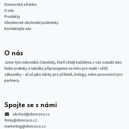
Domovská stránka
O nás
Produkty
Všeobecné obchodní podmínky
Kontaktujte nás
O nás
Jsme tým milovníků čokolády, kteří chtějí každému z vás osladit den.
Naše pralinky a tabulky připravujeme na míru pro malé i větší
zákazníky – ať už jako dárky pro přátelé, kolegy, nebo pozornost pro
partnery.
Spojte se s námi
obchod
@doncoco.cz
firmy@doncoco.cz
marketing@doncoco.cz