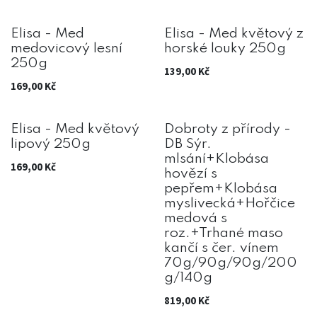
Elisa - Med
Elisa - Med květový z
medovicový lesní
horské louky 250g
250g
139,00
Kč
169,00
Kč
Elisa - Med květový
Dobroty z přírody -
lipový 250g
DB Sýr.
mlsání+Klobása
169,00
Kč
hovězí s
pepřem+Klobása
myslivecká+Hořčice
medová s
roz.+Trhané maso
kančí s čer. vínem
70g/90g/90g/200
g/140g
819,00
Kč