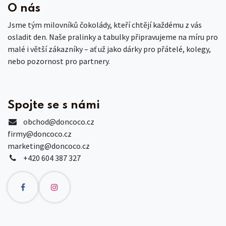
O nás
Jsme tým milovníků čokolády, kteří chtějí každému z vás
osladit den. Naše pralinky a tabulky připravujeme na míru pro
malé i větší zákazníky – ať už jako dárky pro přátelé, kolegy,
nebo pozornost pro partnery.
Spojte se s námi
obchod
@doncoco.cz
firmy@doncoco.cz
marketing@doncoco.cz
+420 604 387 327