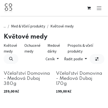
Přejít na obsah
...
Med & Včelí produkty
Květové medy
Květové medy
Květové
Ochucené
Medové
Propolis & včelí
medy
medy
dárky
produkty
Ceník
Řadit podle
Včelařství Domovina
Včelařství Domovina
- Medová Dubaj
- Medová Dubaj
380g
170g
259,00
Kč
199,00
Kč