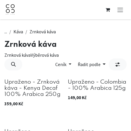
Přejít na obsah
...
Káva
Zrnková káva
Zrnková káva
Zrnková káva
Výběrová káva
Ceník
Řadit podle
Upraženo - Zrnková
Upraženo - Colombia
káva - Kenya Decaf
- 100% Arabica 125g
100% Arabica 250g
149,00
Kč
359,00
Kč