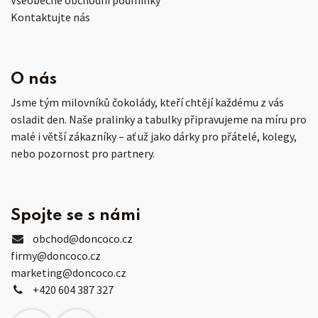
Kontaktujte nás
O nás
Jsme tým milovníků čokolády, kteří chtějí každému z vás
osladit den. Naše pralinky a tabulky připravujeme na míru pro
malé i větší zákazníky – ať už jako dárky pro přátelé, kolegy,
nebo pozornost pro partnery.
Spojte se s námi
obchod
@doncoco.cz
firmy@doncoco.cz
marketing@doncoco.cz
+420 604 387 327